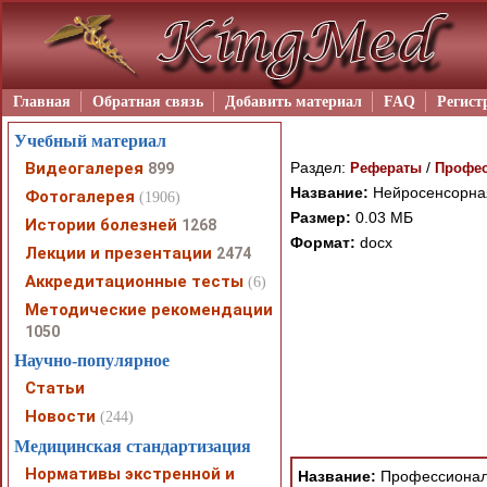
Главная
Обратная связь
Добавить материал
FAQ
Регист
Учебный материал
Видеогалерея
Раздел:
/
899
Рефераты
Профес
Название:
Нейросенсорная
Фотогалерея
(1906)
Размер:
0.03 МБ
Истории болезней
1268
Формат:
docx
Лекции и презентации
2474
Аккредитационные тесты
(6)
Методические рекомендации
При просмотре в режим
1050
поддержки Вашим брау
Научно-популярное
ошибка устраняется Ва
Статьи
Новости
(244)
Медицинская стандартизация
Нормативы экстренной и
Название:
Профессионал