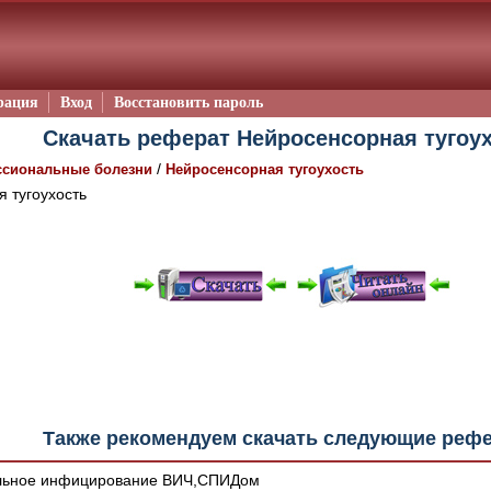
рация
Вход
Восстановить пароль
Скачать реферат Нейросенсорная тугоу
/
сиональные болезни
Нейросенсорная тугоухость
 тугоухость
е "Читать онлайн" возможны различные ошибки отображения 
зером шрифтов и изменения размеров исходных шаблонов. 
шим программным обеспечением автоматически.
Также рекомендуем скачать следующие реф
ьное инфицирование ВИЧ,СПИДом