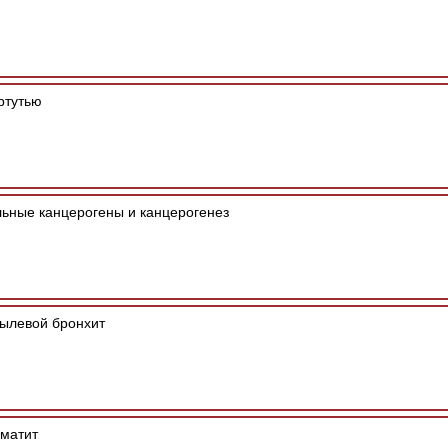
ртутью
ные канцерогены и канцерогенез
ылевой бронхит
матит