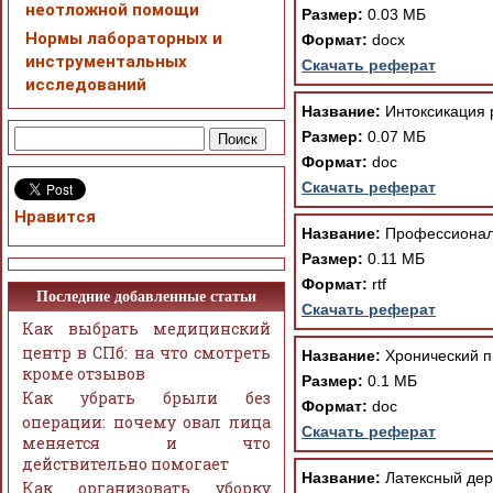
неотложной помощи
Размер:
0.03 МБ
Нормы лабораторных и
Формат:
docx
инструментальных
Скачать реферат
исследований
Название:
Интоксикация 
Размер:
0.07 МБ
Формат:
doc
Скачать реферат
Нравится
Название:
Профессиональ
Размер:
0.11 МБ
Формат:
rtf
Последние добавленные статьи
Скачать реферат
Как выбрать медицинский
центр в СПб: на что смотреть
Название:
Хронический п
кроме отзывов
Размер:
0.1 МБ
Как убрать брыли без
Формат:
doc
операции: почему овал лица
Скачать реферат
меняется и что
действительно помогает
Название:
Латексный дер
Как организовать уборку