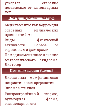
ускоряет старение
независимо от календарных
лет
Последние добавленные видео
Медикаментозная коррекция
основных клинических
проявлений ме
Виды физической
активности. Борьба со
стрессовыми факторами.
Немедикаментозное лечение
метаболического синдрома.
Диетотер
Последние истории болезней
Дистальная межфаланговая
псориатическая артропатия
Экзема истинная
Распространённый псориаз,
вульгарная форма,
стационарная ста