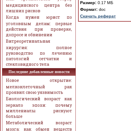
Размер:
0.17 МБ
медицинского центра без
Формат:
doc
лишних рисков
Скачать реферат
Когда нужен юрист по
уголовным делам: первые
действия при проверке,
допросе и обвинении
Витреоретинальная
хирургия: полное
руководство по лечению
патологий сетчатки и
стекловидного тела
Последние добавленные новости
Новое открытие:
мелкоклеточный рак
проявил свою уязвимость
Биологический возраст как
зеркало эпохи: почему
миллениалы рискуют
больше
Метаболический возраст
мозга: как обмен веществ