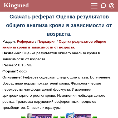
Kingmed
Вход
Скачать реферат Оценка результатов
Учебный материал
Логин (E-mail):
общего анализа крови в зависимости от
Видеогалерея
899
возраста.
Пароль
Фотогалерея
(1906)
Раздел:
/
/
Рефераты
Педиатрия
Оценка результатов общего
анализа крови в зависимости от возраста.
Истории болезней
1268
Название:
Оценка результатов общего анализа крови в
Восстановить пароль
зависимости от возраста.
Лекции и презентации
2474
Регистрация
Размер:
0.15 МБ
Вход
Аккредитационные тесты
(6)
Формат:
docx
Описание:
Реферет содержит следующие главы: Вступление;
Методические рекомендации
1050
Возрастные нормы показателей крови; Физиологические
перекресты лимфоцитарной формулы; Изменения
Научно-популярное
эритроцитарного ростка крови; Изменения лейкоцитарного
Статьи
ростка; Трактовка нарушений референтных пределов
тромбоцитов; Список литературы.
Новости
(244)