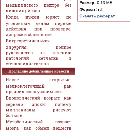
Размер:
0.13 МБ
медицинского центра без
Формат:
rtf
лишних рисков
Скачать реферат
Когда нужен юрист по
уголовным делам: первые
действия при проверке,
допросе и обвинении
Витреоретинальная
хирургия: полное
руководство по лечению
патологий сетчатки и
стекловидного тела
Последние добавленные новости
Новое открытие:
мелкоклеточный рак
проявил свою уязвимость
Биологический возраст как
зеркало эпохи: почему
миллениалы рискуют
больше
Метаболический возраст
мозга: как обмен веществ