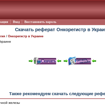
рация
Вход
Восстановить пароль
Скачать реферат Онкорегистр в Украи
/
гия
Онкорегистр в Украине
Украине
е "Читать онлайн" возможны различные ошибки отображения 
зером шрифтов и изменения размеров исходных шаблонов. 
шим программным обеспечением автоматически.
Также рекомендуем скачать следующие реф
чной железы