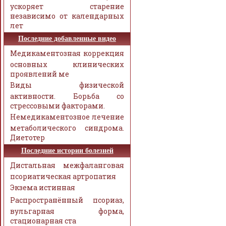
ускоряет старение
независимо от календарных
лет
Последние добавленные видео
Медикаментозная коррекция
основных клинических
проявлений ме
Виды физической
активности. Борьба со
стрессовыми факторами.
Немедикаментозное лечение
метаболического синдрома.
Диетотер
Последние истории болезней
Дистальная межфаланговая
псориатическая артропатия
Экзема истинная
Распространённый псориаз,
вульгарная форма,
стационарная ста