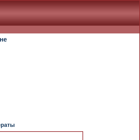
не
документа в результате отсутствия
При скачивании документа данная
ераты