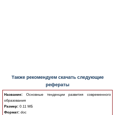
Медицинская стандартизация
Нормативы экстренной и неотложной помощи
Нормы лабораторных и инструментальных
исследований
Обратная связь
Добавить материал
FAQ
Также рекомендуем скачать следующие
рефераты
Название:
Основные тенденции развития современного
образования
Размер:
0.11 МБ
Формат:
doc