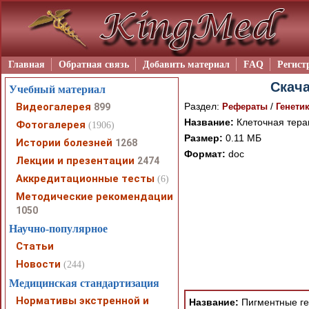
Главная
Обратная связь
Добавить материал
FAQ
Регист
Скача
Учебный материал
Видеогалерея
Раздел:
/
899
Рефераты
Генети
Название:
Клеточная тера
Фотогалерея
(1906)
Размер:
0.11 МБ
Истории болезней
1268
Формат:
doc
Лекции и презентации
2474
Аккредитационные тесты
(6)
Методические рекомендации
При просмотре в режим
1050
поддержки Вашим брау
Научно-популярное
ошибка устраняется Ва
Статьи
Новости
(244)
Медицинская стандартизация
Нормативы экстренной и
Название:
Пигментные ге