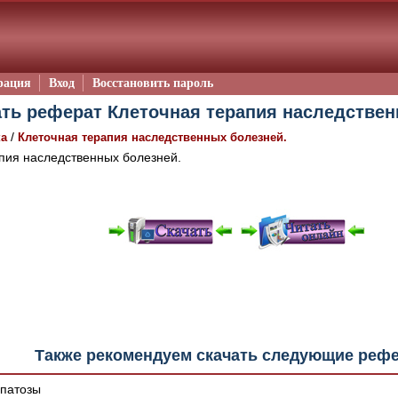
рация
Вход
Восстановить пароль
ть реферат Клеточная терапия наследствен
/
ка
Клеточная терапия наследственных болезней.
пия наследственных болезней.
е "Читать онлайн" возможны различные ошибки отображения 
зером шрифтов и изменения размеров исходных шаблонов. 
шим программным обеспечением автоматически.
Также рекомендуем скачать следующие реф
патозы