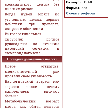
Размер:
0.15 МБ
медицинского центра без
Формат:
doc
лишних рисков
Скачать реферат
Когда нужен юрист по
уголовным делам: первые
действия при проверке,
допросе и обвинении
Витреоретинальная
хирургия: полное
руководство по лечению
патологий сетчатки и
стекловидного тела
Последние добавленные новости
Новое открытие:
мелкоклеточный рак
проявил свою уязвимость
Биологический возраст как
зеркало эпохи: почему
миллениалы рискуют
больше
Метаболический возраст
мозга: как обмен веществ