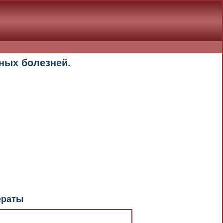
ных болезней.
документа в результате отсутствия
При скачивании документа данная
ераты