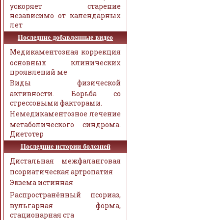
ускоряет старение
независимо от календарных
лет
Последние добавленные видео
Медикаментозная коррекция
основных клинических
проявлений ме
Виды физической
активности. Борьба со
стрессовыми факторами.
Немедикаментозное лечение
метаболического синдрома.
Диетотер
Последние истории болезней
Дистальная межфаланговая
псориатическая артропатия
Экзема истинная
Распространённый псориаз,
вульгарная форма,
стационарная ста