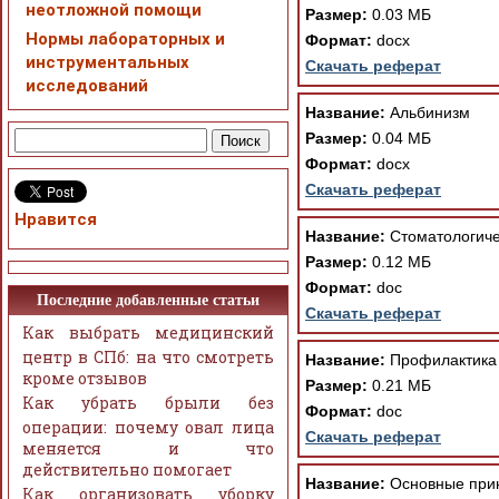
неотложной помощи
Размер:
0.03 МБ
Нормы лабораторных и
Формат:
docx
инструментальных
Скачать реферат
исследований
Название:
Альбинизм
Размер:
0.04 МБ
Формат:
docx
Скачать реферат
Нравится
Название:
Стоматологиче
Размер:
0.12 МБ
Формат:
doc
Последние добавленные статьи
Скачать реферат
Как выбрать медицинский
центр в СПб: на что смотреть
Название:
Профилактика 
кроме отзывов
Размер:
0.21 МБ
Как убрать брыли без
Формат:
doc
операции: почему овал лица
Скачать реферат
меняется и что
действительно помогает
Название:
Основные прин
Как организовать уборку