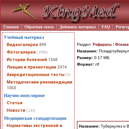
Главная
Обратная связь
Добавить материал
FAQ
Регист
Учебный материал
Видеогалерея
Раздел:
/
899
Рефераты
Фтизиа
Название:
Псевдотуберкул
Фотогалерея
(1906)
Размер:
0.17 МБ
Истории болезней
1268
Формат:
rtf
Лекции и презентации
2474
Аккредитационные тесты
(6)
Методические рекомендации
При просмотре в режим
1050
поддержки Вашим брау
Научно-популярное
ошибка устраняется Ва
Статьи
Новости
(244)
Медицинская стандартизация
Нормативы экстренной и
Название:
Туберкулез и 