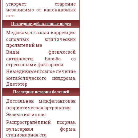
ускоряет старение
независимо от календарных
лет
Последние добавленные видео
Медикаментозная коррекция
основных клинических
проявлений ме
Виды физической
активности. Борьба со
стрессовыми факторами.
Немедикаментозное лечение
метаболического синдрома.
Диетотер
Последние истории болезней
Дистальная межфаланговая
псориатическая артропатия
Экзема истинная
Распространённый псориаз,
вульгарная форма,
стационарная ста