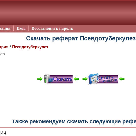
рация
Вход
Восстановить пароль
Скачать реферат Псевдотуберкулез
/
трия
Псевдотуберкулез
ез
е "Читать онлайн" возможны различные ошибки отображения 
зером шрифтов и изменения размеров исходных шаблонов. 
шим программным обеспечением автоматически.
Также рекомендуем скачать следующие реф
ВИЧ