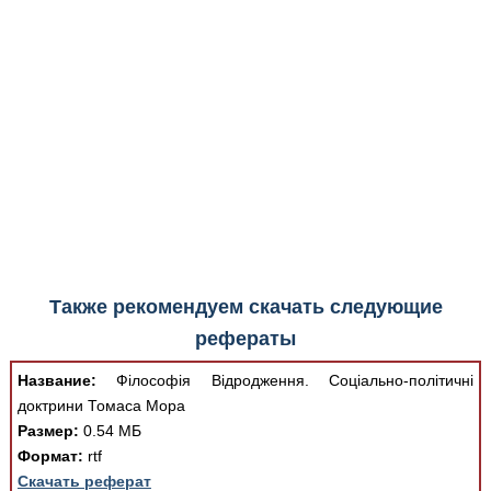
Медицинская стандартизация
Нормативы экстренной и неотложной помощи
Нормы лабораторных и инструментальных
исследований
Обратная связь
Добавить материал
FAQ
Также рекомендуем скачать следующие
рефераты
Название:
Філософія Відродження. Соціально-політичні
доктрини Томаса Мора
Размер:
0.54 МБ
Формат:
rtf
Скачать реферат