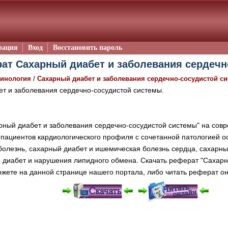
рация
Вход
Восстановить пароль
ат Сахарный диабет и заболевания сердечн
/
инология
Сахарный диабет и заболевания сердечно-сосудистой с
т и заболевания сердечно-сосудистой системы.
ный диабет и заболевания сердечно-сосудистой системы" на совр
пациентов кардиологического профиля с сочетанной патологией ос
болезнь, сахарный диабет и ишемическая болезнь сердца, сахарны
й диабет и нарушения липидного обмена. Скачать реферат "Сахарн
жете на данной странице нашего портала, либо читать реферат о
е "Читать онлайн" возможны различные ошибки отображения 
зером шрифтов и изменения размеров исходных шаблонов. 