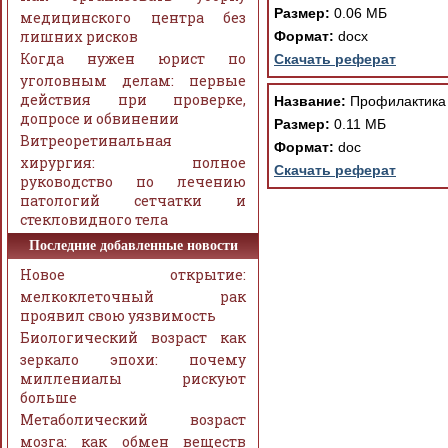
Размер:
0.06 МБ
медицинского центра без
лишних рисков
Формат:
docx
Когда нужен юрист по
Скачать реферат
уголовным делам: первые
действия при проверке,
Название:
Профилактика 
допросе и обвинении
Размер:
0.11 МБ
Витреоретинальная
Формат:
doc
хирургия: полное
Скачать реферат
руководство по лечению
патологий сетчатки и
стекловидного тела
Последние добавленные новости
Новое открытие:
мелкоклеточный рак
проявил свою уязвимость
Биологический возраст как
зеркало эпохи: почему
миллениалы рискуют
больше
Метаболический возраст
мозга: как обмен веществ