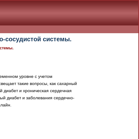
о-сосудистой системы.
истемы.
еменном уровне с учетом
вещает такие вопросы, как сахарный
й диабет и хроническая сердечная
ый диабет и заболевания сердечно-
нлайн.
документа в результате отсутствия
При скачивании документа данная