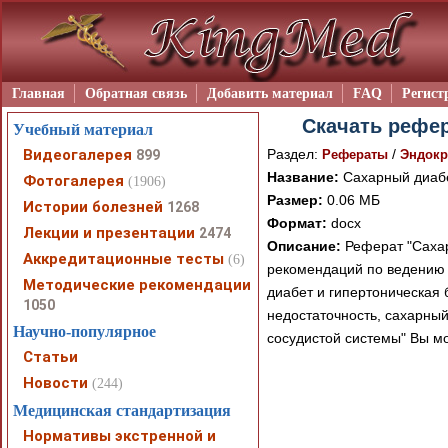
Главная
Обратная связь
Добавить материал
FAQ
Регист
Скачать рефер
Учебный материал
Видеогалерея
Раздел:
/
899
Рефераты
Эндокр
Название:
Сахарный диабе
Фотогалерея
(1906)
Размер:
0.06 МБ
Истории болезней
1268
Формат:
docx
Лекции и презентации
2474
Описание:
Реферат "Сахар
Аккредитационные тесты
(6)
рекомендаций по ведению 
Методические рекомендации
диабет и гипертоническая 
1050
недостаточность, сахарны
Научно-популярное
сосудистой системы" Вы мо
Статьи
Новости
(244)
Медицинская стандартизация
При просмотре в режим
Нормативы экстренной и
поддержки Вашим брау