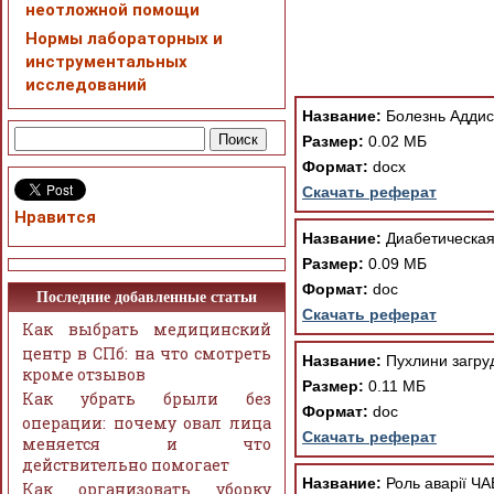
неотложной помощи
ошибка устраняется Ва
Нормы лабораторных и
инструментальных
исследований
Название:
Болезнь Адди
Размер:
0.02 МБ
Формат:
docx
Скачать реферат
Нравится
Название:
Диабетическая
Размер:
0.09 МБ
Формат:
doc
Последние добавленные статьи
Скачать реферат
Как выбрать медицинский
центр в СПб: на что смотреть
Название:
Пухлини загруди
кроме отзывов
Размер:
0.11 МБ
Как убрать брыли без
Формат:
doc
операции: почему овал лица
Скачать реферат
меняется и что
действительно помогает
Название:
Роль аварії ЧА
Как организовать уборку