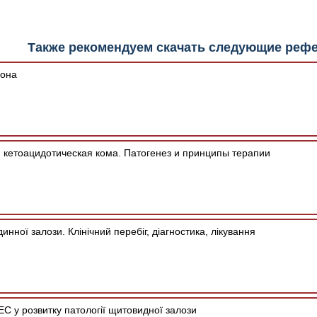
шим программным обеспечением автоматически.
Также рекомендуем скачать следующие реф
сона
 кетоацидотическая кома. Патогенез и принципы терапии
нної залози. Клінічний перебіг, діагностика, лікування
ЕС у розвитку патології щитовидної залози