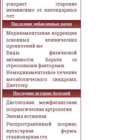
ускоряет старение
независимо от календарных
лет
Последние добавленные видео
Медикаментозная коррекция
основных клинических
проявлений ме
Виды физической
активности. Борьба со
стрессовыми факторами.
Немедикаментозное лечение
метаболического синдрома.
Диетотер
Последние истории болезней
Дистальная межфаланговая
псориатическая артропатия
Экзема истинная
Распространённый псориаз,
вульгарная форма,
стационарная ста