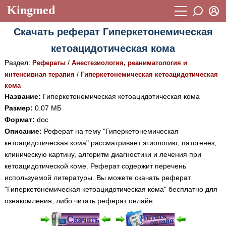
Kingmed
Вход
Скачать реферат Гиперкетонемическая
Учебный материал
Логин (E-mail):
кетоацидотическая кома
Видеогалерея
899
Раздел:
/
Рефераты
Анестезиология, реаниматология и
Пароль
Фотогалерея
/
интенсивная терапия
(1906)
Гиперкетонемическая кетоацидотическая
кома
Истории болезней
1268
Название:
Гиперкетонемическая кетоацидотическая кома
Восстановить пароль
Размер:
0.07 МБ
Лекции и презентации
2474
Регистрация
Формат:
doc
Вход
Описание:
Реферат на тему "Гиперкетонемическая
Аккредитационные тесты
(6)
кетоацидотическая кома" рассматривает этиологию, патогенез,
Методические рекомендации
1050
клиническую картину, алгоритм диагностики и лечения при
кетоацидотической коме. Реферат содержит перечень
Научно-популярное
используемой литературы. Вы можете скачать реферат
"Гиперкетонемическая кетоацидотическая кома" бесплатно для
Статьи
ознакомления, либо читать реферат онлайн.
Новости
(244)