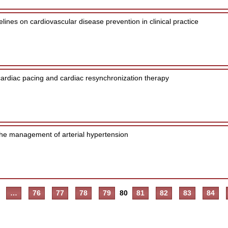
ines on cardiovascular disease prevention in clinical practice
cardiac pacing and cardiac resynchronization therapy
the management of arterial hypertension
…
76
77
78
79
80
81
82
83
84