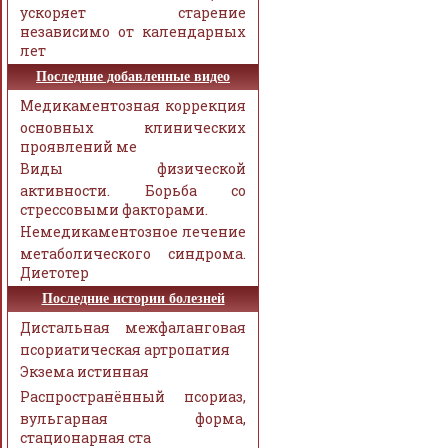
ускоряет старение
независимо от календарных
лет
Последние добавленные видео
Медикаментозная коррекция
основных клинических
проявлений ме
Виды физической
активности. Борьба со
стрессовыми факторами.
Немедикаментозное лечение
метаболического синдрома.
Диетотер
Последние истории болезней
Дистальная межфаланговая
псориатическая артропатия
Экзема истинная
Распространённый псориаз,
вульгарная форма,
стационарная ста