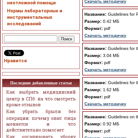
Скачать методичку
неотложной помощи
Нормы лабораторных и
Название:
Guidelines for 
инструментальных
Размер:
0.42 МБ
исследований
Формат:
pdf
Скачать методичку
Название:
Guidelines for t
Размер:
3.04 МБ
Нравится
Формат:
pdf
Скачать методичку
Название:
Guidelines for 
Последние добавленные статьи
Размер:
1.62 МБ
Как выбрать медицинский
Формат:
pdf
центр в СПб: на что смотреть
Скачать методичку
кроме отзывов
Как убрать брыли без
Название:
Guidelines on t
операции: почему овал лица
меняется и что
Размер:
0.92 МБ
действительно помогает
Формат:
pdf
Как организовать уборку