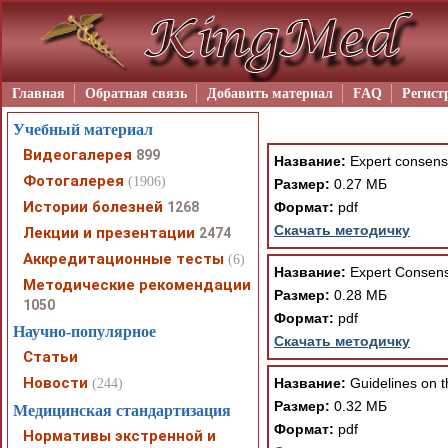
Главная
Обратная связь
Добавить материал
FAQ
Регист
Учебный материал
Видеогалерея
899
Название:
Expert consens
Фотогалерея
(1906)
Размер:
0.27 МБ
Истории болезней
1268
Формат:
pdf
Скачать методичку
Лекции и презентации
2474
Аккредитационные тесты
(6)
Название:
Expert Consensu
Методические рекомендации
Размер:
0.28 МБ
1050
Формат:
pdf
Научно-популярное
Скачать методичку
Статьи
Новости
Название:
Guidelines on t
(244)
Размер:
0.32 МБ
Медицинская стандартизация
Формат:
pdf
Нормативы экстренной и