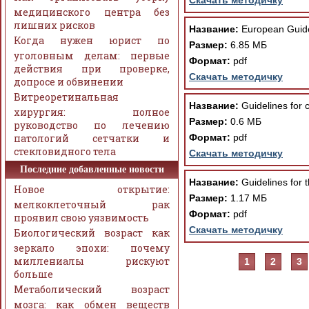
Скачать методичку
медицинского центра без
лишних рисков
Название:
European Guidel
Когда нужен юрист по
Размер:
6.85 МБ
уголовным делам: первые
Формат:
pdf
действия при проверке,
Скачать методичку
допросе и обвинении
Витреоретинальная
Название:
Guidelines for 
хирургия: полное
Размер:
0.6 МБ
руководство по лечению
патологий сетчатки и
Формат:
pdf
стекловидного тела
Скачать методичку
Последние добавленные новости
Название:
Guidelines for 
Новое открытие:
Размер:
1.17 МБ
мелкоклеточный рак
Формат:
pdf
проявил свою уязвимость
Скачать методичку
Биологический возраст как
зеркало эпохи: почему
миллениалы рискуют
1
2
3
больше
Метаболический возраст
мозга: как обмен веществ