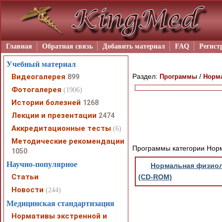
Главная
Обратная связь
Добавить материал
FAQ
Регист
Учебный материал
Видеогалерея
Раздел:
/
899
Программы
Норм
Фотогалерея
(1906)
Истории болезней
1268
Лекции и презентации
2474
Аккредитационные тесты
(6)
Методические рекомендации
Программы категории Нор
1050
Научно-популярное
Нормальная физиоло
Статьи
(CD-ROM)
Новости
(244)
Медицинская стандартизация
Нормативы экстренной и