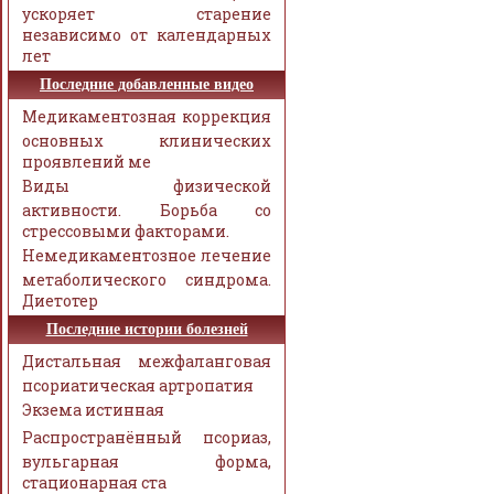
ускоряет старение
независимо от календарных
лет
Последние добавленные видео
Медикаментозная коррекция
основных клинических
проявлений ме
Виды физической
активности. Борьба со
стрессовыми факторами.
Немедикаментозное лечение
метаболического синдрома.
Диетотер
Последние истории болезней
Дистальная межфаланговая
псориатическая артропатия
Экзема истинная
Распространённый псориаз,
вульгарная форма,
стационарная ста