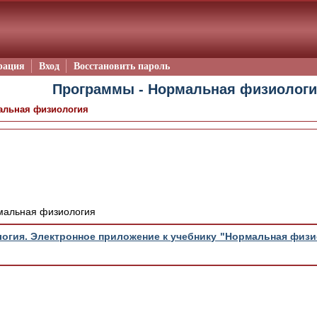
рация
Вход
Восстановить пароль
Программы - Нормальная физиологи
альная физиология
мальная физиология
гия. Электронное приложение к учебнику "Нормальная физио