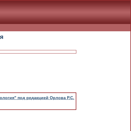
я
логия" под редакцией Орлова Р.С.