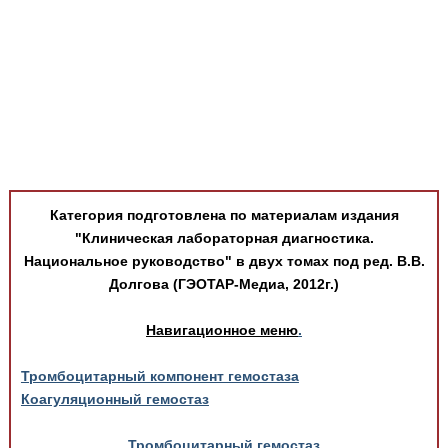
Медицинская стандартизация
Нормативы экстренной и неотложной помощи
Нормы лабораторных и инструментальных
исследований
Обратная связь
Добавить материал
FAQ
Категория подготовлена по материалам издания
"Клиническая лабораторная диагностика.
Национальное руководство" в двух томах под ред. В.В.
Долгова (ГЭОТАР-Медиа, 2012г.)
Навигационное меню
.
Тромбоцитарный компонент гемостаза
Коагуляционный гемостаз
Тромбоцитарный гемостаз