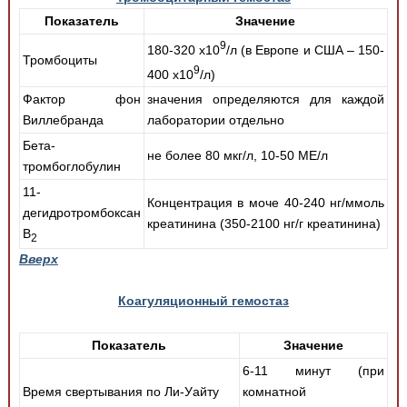
Показатель
Значение
9
180-320 х10
/л (в Европе и США – 150-
Тромбоциты
9
400 х10
/л)
Фактор фон
значения определяются для каждой
Виллебранда
лаборатории отдельно
Бета-
не более 80 мкг/л, 10-50 МЕ/л
тромбоглобулин
11-
Концентрация в моче 40-240 нг/ммоль
дегидротромбоксан
креатинина (350-2100 нг/г креатинина)
В
2
Вверх
Коагуляционный гемостаз
Показатель
Значение
6-11 минут (при
Время свертывания по Ли-Уайту
комнатной