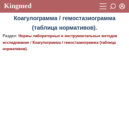
Kingmed
Вход
Коагулограмма / гемостазиограмма
Учебный материал
Логин (E-mail):
(таблица нормативов).
Видеогалерея
899
Раздел:
Нормы лабораторных и инструментальных методов
Пароль
Фотогалерея
/
исследования
Коагулограмма / гемостазиограмма (таблица
(1906)
нормативов).
Истории болезней
1268
Восстановить пароль
Лекции и презентации
2474
Регистрация
Вход
Аккредитационные тесты
(6)
Методические рекомендации
1050
Научно-популярное
Статьи
Новости
(244)