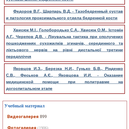
Федоров В.Г., Шарпарь В.Д. - Тазобедренный сустав
и патология проксимального отдела бедренной кости
Хвисюк М.І., Голобородько С.А., Хвисюк О.М., Істомін
А.Г., Черепов Д.В. - Лікувальна тактика при сполучених
пошкодженнях сухожилків згиначів, серединного та
ліктьового нервів на рівні дистальної третини
передпліччя
Яковцов И.З., Березка Н.И., Гунько Б.В., Рінденко
С.В., Феськов А.Є., Яковцова И.И. - Оказание
медицинской помощи при политравме на
догоспитальном этапе
Учебный материал
Видеогалерея
899
Фотогалерея
(1906)