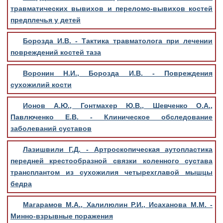
травматических вывихов и переломо-вывихов костей
предплечья у детей
Борозда И.В. - Тактика травматолога при лечении
повреждений костей таза
Воронин Н.И., Борозда И.В. - Повреждения
сухожилий кости
Ионов А.Ю., Гонтмахер Ю.В., Шевченко О.А.,
Павлюченко Е.В. - Клиническое обследование
заболеваний суставов
Лазишвили Г.Д. - Артроскопическая аутопластика
передней крестообразной связки коленного сустава
трансплантом из сухожилия четырехглавой мышцы
бедра
Магарамов М.А., Халилюлин Р.И., Исаханова М.М. -
Минно-взрывные поражения