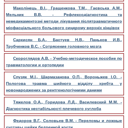
Маколінець В.І., Гращенкова Т.М., Гаєвська А.М.,
Мельник В.В. - Рефлексодіагностика та
немедикаментозні методи лікування післятравматичного
міофасціального больового синдрому верхніх кінцівок
Саркисян Б.А., Бастуев Н.В., Паньков И.В.,
Трубченков В.С. - Сотрясение головного мозга
Скороглядов А.В. - Учебно-методическое пособие по
травматологии и ортопедии
Спузяк М.І., Шармазанова О.П., Вороньжев І.О. -
Пологова травма шийного відділу хребта у
новонароджених за рентгенологічними даними
Тяжелов О.А., Горидова Л.Д., Василевский М.М. -
Діагностика нестабільності плечевого суглоба
Федоров В.Г., Соловьев В.М. - Переломы и ложные
суставы шейки бедренной кости