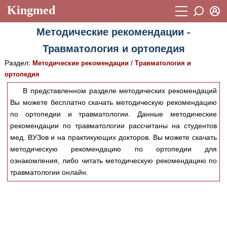
Kingmed
Вход
Методические рекомендации -
Учебный материал
Логин (E-mail):
Травматология и ортопедия
Видеогалерея
899
Раздел:
/
Методические рекомендации
Травматология и
Пароль
Фотогалерея
ортопедия
(1906)
В представленном разделе методических рекомендаций
Истории болезней
1268
Вы можете бесплатно скачать методическую рекомендацию
Восстановить пароль
Лекции и презентации
по ортопедии и травматологии. Данные методические
2474
Регистрация
рекомендации по травматологии рассчитаны на студентов
Вход
Аккредитационные тесты
(6)
мед. ВУЗов и на практикующих докторов. Вы можете скачать
методическую рекомендацию по ортопедии для
Методические рекомендации
1050
ознакомления, либо читать методическую рекомендацию по
травматологии онлайн.
Научно-популярное
Статьи
Новости
(244)