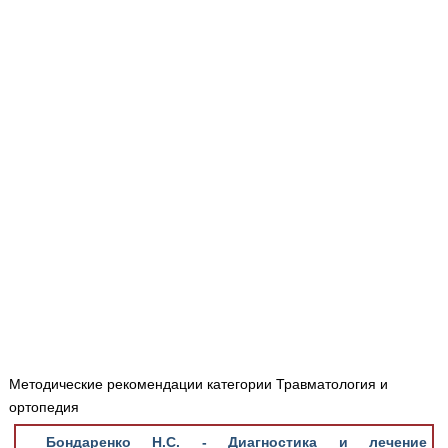
Медицинская стандартизация
Нормативы экстренной и неотложной помощи
Нормы лабораторных и инструментальных
исследований
Обратная связь
Добавить материал
FAQ
Методические рекомендации категории Травматология и
ортопедия
Бондаренко Н.С. - Диагностика и лечение