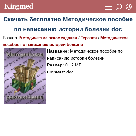
Kingmed
Вход
Скачать бесплатно Методическое пособие
Учебный материал
Логин (E-mail):
по написанию истории болезни doc
Видеогалерея
899
Раздел:
/
/
Методические рекомендации
Терапия
Методическое
Пароль
Фотогалерея
пособие по написанию истории болезни
(1906)
Название:
Методическое пособие по
Истории болезней
1268
написанию истории болезни
Восстановить пароль
Размер:
0.12 МБ
Лекции и презентации
2474
Регистрация
Формат:
doc
Вход
Аккредитационные тесты
(6)
Методические рекомендации
1050
Научно-популярное
Статьи
Новости
(244)