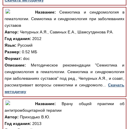
Скачать методичку
Название:
Семиотика и синдромология в
гематологии. Семиотика и синдромология при заболеваниях
суставов
Автор:
Чепурных А.Я., Савиных Е.А., Шамсутдинова Р.А.
Год издания:
2012
Язык:
Русский
Размер:
0.52 МБ
Формат:
doc
Описание:
Методическое рекомендации "Семиотика и
синдромология в гематологии. Семиотика и синдромология
при заболеваниях суставов" под ред., Чепурных А.Я., и соавт.,
рассматривает вопросы семиотики и синдромоло...
Скачать
методичку
Название:
Врачу общей практики об
антитромбоцитарной терапии
Автор:
Приходько В.Ю.
Год издания:
2013