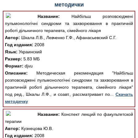
различные ошибки отображения документа в результате
методички
отсутствия поддержки Вашим браузером шрифтов и
изменения размеров исходных шаблонов. При
Название:
Найбільш розповсюджені
скачивании документа данная ошибка устраняется Вашим
пульмонологічні синдроми та захворювання в практичній
программным обеспечением автоматически.
роботі дільничного терапевта, сімейного лікаря
Автор:
Шкала Л.В., Левченко Г.Ф., Афанасьевский С.Г.
Год издания:
2008
Язык:
Украинский
Размер:
5.83 МБ
Формат:
djvu
Описание:
Методическая рекомендация "Найбільш
розповсюджені пульмонологічні синдроми та захворювання в
практичній роботі дільничного терапевта, сімейного лікаря"
под ред., Шкалы Л.Ф., и соавт., рассматривает по...
Скачать
методичку
Название:
Конспект лекций по факультетской
терапии
Автор:
Кузнецова Ю.В.
Год издания:
2008