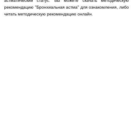
астматический статус. Вы можете скачать методическую
Медицинская стандартизация
рекомендацию "Бронхиальная астма" для ознакомления, либо
Нормативы экстренной и неотложной помощи
читать методическую рекомендацию онлайн.
Нормы лабораторных и инструментальных
исследований
Обратная связь
Добавить материал
FAQ