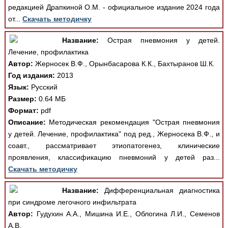
редакцией Драпкиной О.М. - официальное издание 2024 года
от...
Скачать методичку
Название:
Острая пневмония у детей.
Лечение, профилактика
Автор:
Жерносек В.Ф., Орынбасарова К.К., Бахтыранов Ш.К.
Год издания:
2013
Язык:
Русский
Размер:
0.64 МБ
Формат:
pdf
Описание:
Методическая рекомендация "Острая пневмония
у детей. Лечение, профилактика" под ред., Жерносека В.Ф., и
соавт., рассматривает этиопатогенез, клинические
проявления, классификацию пневмоний у детей раз...
Скачать методичку
Название:
Дифференциальная диагностика
при синдроме легочного инфильтрата
Автор:
Гудухин А.А., Мишина И.Е., Облогина Л.И., Семенов
А.В.