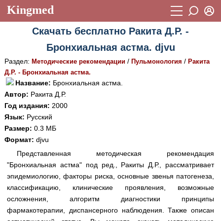
Kingmed
Вход
Скачать бесплатно Ракита Д.Р. -
Учебный материал
Логин (E-mail):
Бронхиальная астма. djvu
Видеогалерея
899
Раздел:
/
/
Методические рекомендации
Пульмонология
Ракита
Пароль
Фотогалерея
Д.Р. - Бронхиальная астма.
(1906)
Название:
Бронхиальная астма.
Истории болезней
1268
Автор:
Ракита Д.Р.
Восстановить пароль
Год издания:
2000
Лекции и презентации
2474
Регистрация
Язык:
Русский
Вход
Размер:
0.3 МБ
Аккредитационные тесты
(6)
Формат:
djvu
Методические рекомендации
1050
Представленная методическая рекомендация
"Бронхиальная астма" под ред., Ракиты Д.Р., рассматривает
Научно-популярное
эпидемиологию, факторы риска, основные звенья патогенеза,
Статьи
классификацию, клинические проявления, возможные
осложнения, алгоритм диагностики принципы
Новости
(244)
фармакотерапии, диспансерного наблюдения. Также описан