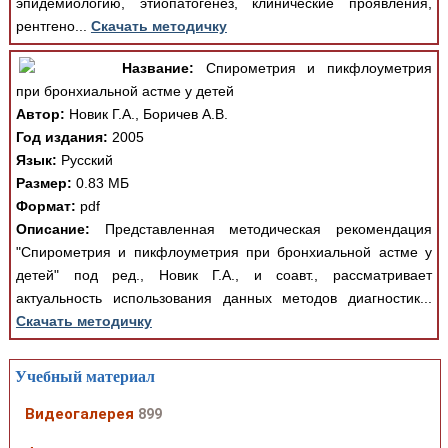
эпидемиологию, этиопатогенез, клинические проявления,
рентгено...
Скачать методичку
Название:
Спирометрия и пикфлоуметрия
при бронхиальной астме у детей
Автор:
Новик Г.А., Боричев А.В.
Год издания:
2005
Язык:
Русский
Размер:
0.83 МБ
Формат:
pdf
Описание:
Представленная методическая рекомендация
"Спирометрия и пикфлоуметрия при бронхиальной астме у
детей" под ред., Новик Г.А., и соавт., рассматривает
актуальность использования данных методов диагностик...
Скачать методичку
Учебный материал
Видеогалерея
899