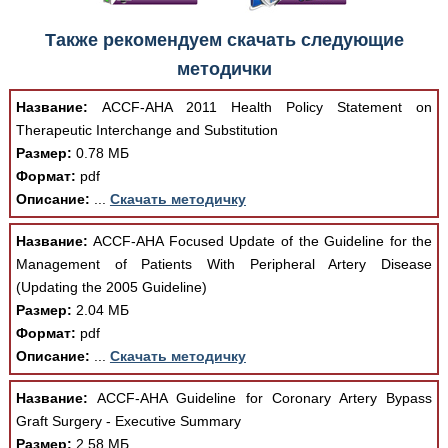
При просмотре в режиме "Читать онлайн" возможны
Также рекомендуем скачать следующие
различные ошибки отображения документа в результате
методички
отсутствия поддержки Вашим браузером шрифтов и
изменения размеров исходных шаблонов. При
Название:
ACCF-AHA 2011 Health Policy Statement on
скачивании документа данная ошибка устраняется Вашим
Therapeutic Interchange and Substitution
программным обеспечением автоматически.
Размер:
0.78 МБ
Формат:
pdf
Описание:
...
Скачать методичку
Название:
ACCF-AHA Focused Update of the Guideline for the
Management of Patients With Peripheral Artery Disease
(Updating the 2005 Guideline)
Размер:
2.04 МБ
Формат:
pdf
Описание:
...
Скачать методичку
Название:
ACCF-AHA Guideline for Coronary Artery Bypass
Graft Surgery - Executive Summary
Размер:
2.58 МБ