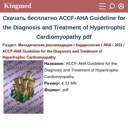
Kingmed
Вход
Скачать бесплатно ACCF-AHA Guideline for
Учебный материал
Логин (E-mail):
the Diagnosis and Treatment of Hypertrophic
Видеогалерея
899
Cardiomyopathy pdf
Пароль
Фотогалерея
(1906)
Раздел:
/
/
/
/
Методические рекомендации
Кардиология
AHA
2011
ACCF-AHA Guideline for the Diagnosis and Treatment of
Истории болезней
1268
Hypertrophic Cardiomyopathy
Восстановить пароль
Название:
ACCF-AHA Guideline for the
Лекции и презентации
2474
Регистрация
Diagnosis and Treatment of Hypertrophic
Вход
Аккредитационные тесты
(6)
Cardiomyopathy
Размер:
4.32 МБ
Методические рекомендации
1050
Формат:
pdf
Научно-популярное
Статьи
Новости
(244)