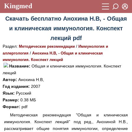
Kingmed
Вход
Скачать бесплатно Анохина Н.В, - Общая
Учебный материал
Логин (E-mail):
и клиническая иммунология. Конспект
Видеогалерея
899
лекций pdf
Пароль
Фотогалерея
(1906)
Раздел:
/
Методические рекомендации
Иммунология и
/
аллергология
Анохина Н.В, - Общая и клиническая
Истории болезней
1268
иммунология. Конспект лекций
Восстановить пароль
Лекции и презентации
Название:
Общая и клиническая иммунология. Конспект
2474
Регистрация
лекций
Вход
Аккредитационные тесты
(6)
Автор:
Анохина Н.В,
Год издания:
2007
Методические рекомендации
1050
Язык:
Русский
Размер:
0.38 МБ
Научно-популярное
Формат:
pdf
Статьи
Методическая рекомендация "Общая и клиническая
иммунология. Конспект лекций" под ред., Анохиной Н.В.,
Новости
(244)
рассматривает общие понятия иммунологии, определение