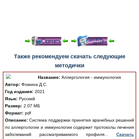
При просмотре в режиме "Читать онлайн" возможны
Также рекомендуем скачать следующие
различные ошибки отображения документа в результате
методички
отсутствия поддержки Вашим браузером шрифтов и
изменения размеров исходных шаблонов. При
Название:
Аллергология - иммунология
скачивании документа данная ошибка устраняется Вашим
Автор:
Фомина Д.С.
программным обеспечением автоматически.
Год издания:
2021
Язык:
Русский
Размер:
2.07 МБ
Формат:
pdf
Описание:
Система поддержки принятия врачебных решений
по аллергологии и иммунологии содержит протоколы лечения
заболеваний рассматриваемого профиля...
Скачать