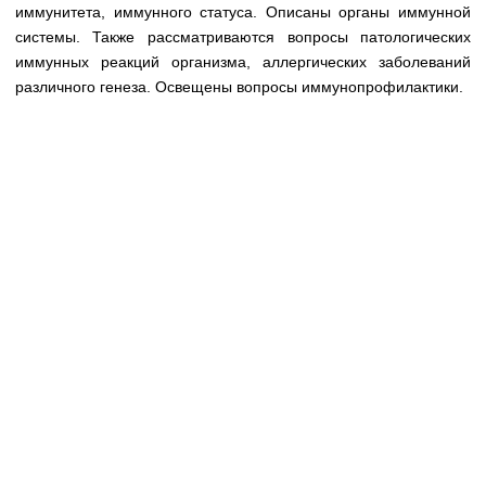
Медицинская стандартизация
иммунитета, иммунного статуса. Описаны органы иммунной
системы. Также рассматриваются вопросы патологических
Нормативы экстренной и неотложной помощи
иммунных реакций организма, аллергических заболеваний
различного генеза. Освещены вопросы иммунопрофилактики.
Нормы лабораторных и инструментальных
исследований
Обратная связь
Добавить материал
FAQ