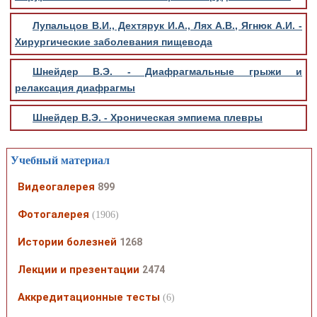
Лупальцов В.И., Дехтярук И.А., Лях А.В., Ягнюк А.И. -
Хирургические заболевания пищевода
Шнейдер В.Э. - Диафрагмальные грыжи и
релаксация диафрагмы
Шнейдер В.Э. - Хроническая эмпиема плевры
Учебный материал
Видеогалерея
899
Фотогалерея
(1906)
Истории болезней
1268
Лекции и презентации
2474
Аккредитационные тесты
(6)