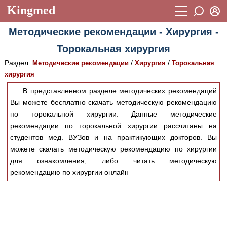
Kingmed
Вход
Методические рекомендации - Хирургия -
Учебный материал
Логин (E-mail):
Торокальная хирургия
Видеогалерея
899
Раздел:
/
/
Методические рекомендации
Хирургия
Торокальная
Пароль
Фотогалерея
хирургия
(1906)
В представленном разделе методических рекомендаций
Истории болезней
1268
Вы можете бесплатно скачать методическую рекомендацию
Восстановить пароль
Лекции и презентации
по торокальной хирургии. Данные методические
2474
Регистрация
рекомендации по торокальной хирургии рассчитаны на
Вход
Аккредитационные тесты
(6)
студентов мед. ВУЗов и на практикующих докторов. Вы
можете скачать методическую рекомендацию по хирургии
Методические рекомендации
1050
для ознакомления, либо читать методическую
рекомендацию по хирургии онлайн
Научно-популярное
Статьи
Новости
(244)