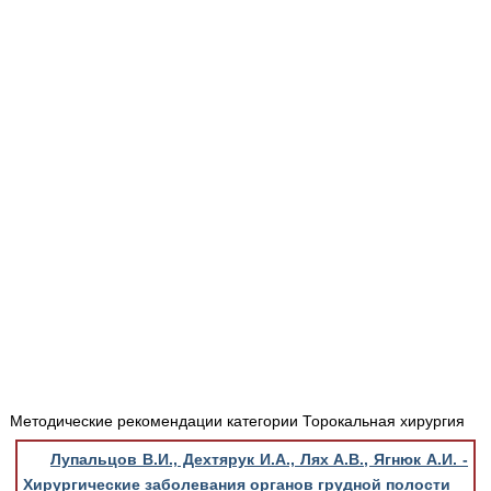
Медицинская стандартизация
Нормативы экстренной и неотложной помощи
Нормы лабораторных и инструментальных
исследований
Обратная связь
Добавить материал
FAQ
Методические рекомендации категории Торокальная хирургия
Лупальцов В.И., Дехтярук И.А., Лях А.В., Ягнюк А.И. -
Хирургические заболевания органов грудной полости