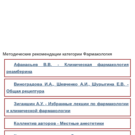
Медицинская стандартизация
Нормативы экстренной и неотложной помощи
Нормы лабораторных и инструментальных
исследований
Обратная связь
Добавить материал
Методические рекомендации категории Фармакология
FAQ
Афанасьев В.В. - Клиническая фармакология
реамберина
Виноградова И.А., Шевченко А.И., Шурыгина Е.В. -
Общая рецептура
Зиганшин А.У. - Избранные лекции по фармакологии
и клинической фармакологии
Коллектив авторов - Местные анестетики