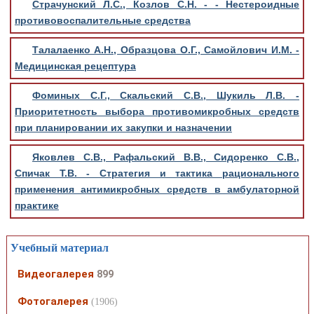
Страчунский Л.С., Козлов С.Н. - - Нестероидные
противовоспалительные средства
Талалаенко А.Н., Образцова О.Г., Самойлович И.М. -
Медицинская рецептура
Фоминых С.Г., Скальский С.В., Шукиль Л.В. -
Приоритетность выбора противомикробных средств
при планировании их закупки и назначении
Яковлев С.В., Рафальский В.В., Сидоренко С.В.,
Спичак Т.В. - Стратегия и тактика рационального
применения антимикробных средств в амбулаторной
практике
Учебный материал
Видеогалерея
899
Фотогалерея
(1906)