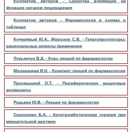
Коллектив авторов - Средства влияющие на
функции органов пищеварения
Коллектив авторов - Фармакология в схемах и
таблицах
Кучерявый Ю.А., Морозов С.В. - Гепатопротекторы:
рациональные аспекты применения
Лукьянчук В.Д. - Курс лекций по фармакологии
Малеванная В.Н. - Конспект лекций по фармакологии
Пресмыцкий О.Т. - Периферические мышечные
релаксанты
Редькин Ю.В. - Лекции по фармакологии
Сидоренко Б.А. - Антитромботическая терапия при
мерцательной аритмии