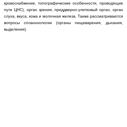
Медицинская стандартизация
кровоснабжение, топографические особенности, проводящие
пути ЦНС), орган зрения, преддверно-улитковый орган, орган
Нормативы экстренной и неотложной помощи
слуха, вкуса, кожа и молочная железа. Также рассматриваются
вопросы спланхнологии (органы пищеварения, дыхания,
Нормы лабораторных и инструментальных
выделения).
исследований
Обратная связь
Добавить материал
FAQ