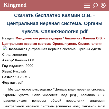
Kingmed
Вход
Скачать бесплатно Калмин О.В. -
Учебный материал
Логин (E-mail):
Центральная нервная система. Органы
Видеогалерея
899
чувств. Спланхнология pdf
Пароль
Фотогалерея
(1906)
Раздел:
/
/
Методические рекомендации
Анатомия
Калмин О.В. -
Центральная нервная система. Органы чувств. Спланхнология
Истории болезней
1268
Название:
Центральная нервная система. Органы чувств.
Восстановить пароль
Спланхнология
Лекции и презентации
2474
Регистрация
Автор:
Калмин О.В.
Вход
Аккредитационные тесты
(6)
Год издания:
2000
Язык:
Русский
Методические рекомендации
1050
Размер:
0.25 МБ
Формат:
pdf
Научно-популярное
Методическое руководство "Центральная нервная система.
Статьи
Органы чувств. Спланхнология" под ред., Калмина О.В.,
рассматривает вопросы общей неврологии, анатомии
Новости
(244)
центральной нервной системы (спинной мозг, головной мозг,