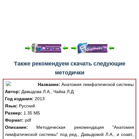
При просмотре в режиме "Читать онлайн" возможны
Также рекомендуем скачать следующие
различные ошибки отображения документа в результате
методички
отсутствия поддержки Вашим браузером шрифтов и
изменения размеров исходных шаблонов. При
Название:
Анатомия лимфатической системы
скачивании документа данная ошибка устраняется Вашим
Автор:
Давыдова Л.А., Чайка Л.Д.
программным обеспечением автоматически.
Год издания:
2013
Язык:
Русский
Размер:
1.35 МБ
Формат:
pdf
Описание:
Методическая рекомендация "Анатомия
лимфатической системы" под ред., Давыдовой Л.А., и соавт.,