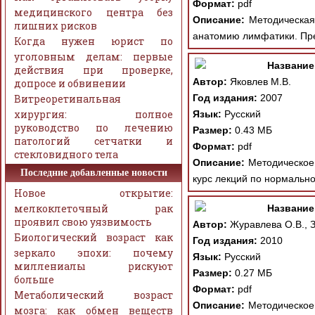
Формат:
pdf
медицинского центра без
Описание:
Методическая 
лишних рисков
анатомию лимфатики. Пре
Когда нужен юрист по
уголовным делам: первые
Название
действия при проверке,
Автор:
Яковлев М.В.
допросе и обвинении
Витреоретинальная
Год издания:
2007
хирургия: полное
Язык:
Русский
руководство по лечению
Размер:
0.43 МБ
патологий сетчатки и
Формат:
pdf
стекловидного тела
Описание:
Методическое 
Последние добавленные новости
курс лекций по нормально
Новое открытие:
мелкоклеточный рак
Название
проявил свою уязвимость
Автор:
Журавлева О.В., З
Биологический возраст как
Год издания:
2010
зеркало эпохи: почему
Язык:
Русский
миллениалы рискуют
Размер:
0.27 МБ
больше
Формат:
pdf
Метаболический возраст
Описание:
Методическое 
мозга: как обмен веществ