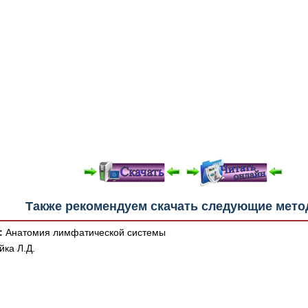
е "Читать онлайн" возможны различные ошибки отображения 
Также рекомендуем скачать следующие мето
зером шрифтов и изменения размеров исходных шаблонов. 
шим программным обеспечением автоматически.
:
Анатомия лимфатической системы
йка Л.Д.