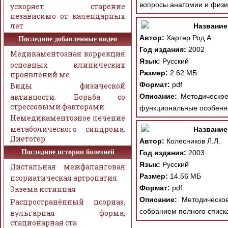
вопросы анатомии и физи
ускоряет старение
независимо от календарных
лет
Название
Автор:
Хартер Род А.
Последние добавленные видео
Год издания:
2002
Медикаментозная коррекция
Язык:
Русский
основных клинических
Размер:
2.62 МБ
проявлений ме
Формат:
pdf
Виды физической
активности. Борьба со
Описание:
Методическое 
стрессовыми факторами.
функциональные особеннос
Немедикаментозное лечение
метаболического синдрома.
Название
Диетотер
Автор:
Колесников Л.Л.
Последние истории болезней
Год издания:
2003
Язык:
Русский
Дистальная межфаланговая
Размер:
14.56 МБ
псориатическая артропатия
Формат:
pdf
Экзема истинная
Описание:
Методическое
Распространённый псориаз,
собранием полного списка
вульгарная форма,
стационарная ста