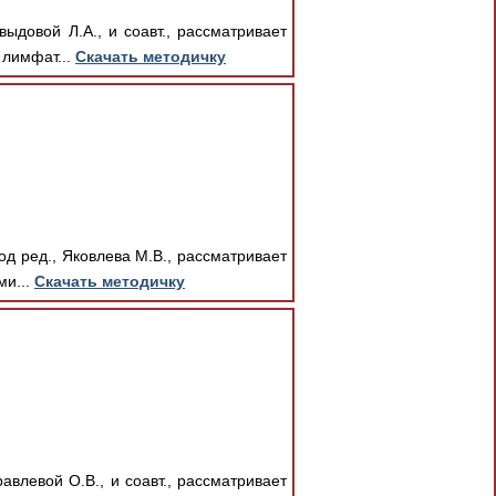
довой Л.А., и соавт., рассматривает
 лимфат...
Скачать методичку
д ред., Яковлева М.В., рассматривает
ми...
Скачать методичку
влевой О.В., и соавт., рассматривает