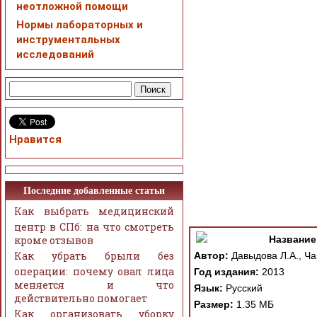
неотложной помощи
Нормы лабораторных и
инструментальных
исследований
Нравится
Последние добавленные статьи
При просмотре в режим
Как выбрать медицинский
поддержки Вашим брау
центр в СПб: на что смотреть
кроме отзывов
ошибка устраняется Ва
Название
Как убрать брыли без
Автор:
Давыдова Л.А., Ча
операции: почему овал лица
Год издания:
2013
меняется и что
Язык:
Русский
действительно помогает
Размер:
1.35 МБ
Как организовать уборку