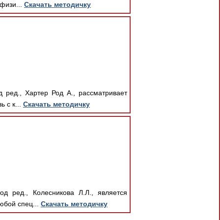
физи...
Скачать методичку
 ред., Хартер Род А., рассматривает
 с к...
Скачать методичку
д ред., Колесникова Л.Л., является
юбой спец...
Скачать методичку