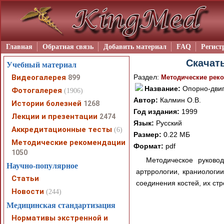
Главная
Обратная связь
Добавить материал
FAQ
Регист
Скачать
Учебный материал
Видеогалерея
Раздел:
899
Методические рек
Название:
Опорно-двиг
Фотогалерея
(1906)
Автор:
Калмин О.В.
Истории болезней
1268
Год издания:
1999
Лекции и презентации
2474
Язык:
Русский
Аккредитационные тесты
(6)
Размер:
0.22 МБ
Методические рекомендации
Формат:
pdf
1050
Методическое руковод
Научно-популярное
артррологии, краниологи
Статьи
соединения костей, их ст
Новости
(244)
Медицинская стандартизация
Нормативы экстренной и