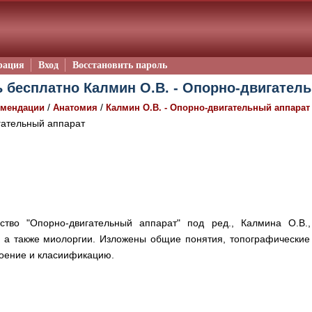
рация
Вход
Восстановить пароль
 бесплатно Калмин О.В. - Опорно-двигатель
/
/
омендации
Анатомия
Калмин О.В. - Опорно-двигательный аппарат
ательный аппарат
ство "Опорно-двигательный аппарат" под ред., Калмина О.В.,
и а также миолоргии. Изложены общие понятия, топографические
роение и класиификацию.