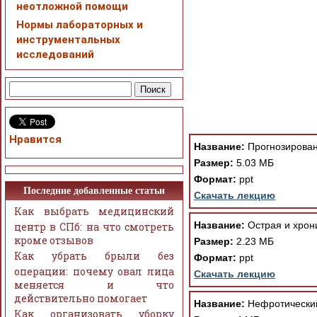
неотложной помощи
Нормы лабораторных и
инструментальных
исследований
При просмотре в режим
поддержки Вашим брау
Нравится
ошибка устраняется Ва
Название:
Прогнозирован
Размер:
5.03 МБ
Формат:
ppt
Последние добавленные статьи
Скачать лекцию
Как выбрать медицинский
Название:
Острая и хрони
центр в СПб: на что смотреть
кроме отзывов
Размер:
2.23 МБ
Как убрать брыли без
Формат:
ppt
операции: почему овал лица
Скачать лекцию
меняется и что
действительно помогает
Название:
Нефротический
Как организовать уборку