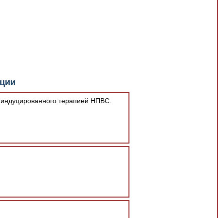
документа в результате отсутствия
кции
При скачивании документа данная
 индуцированного терапией НПВС.