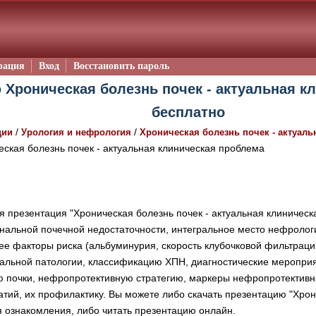
рация
Вход
Восстановить пароль
 Хроническая болезнь почек - актуальная к
бесплатно
/
/
ции
Урология и нефрология
Хроническая болезнь почек - актуал
ская болезнь почек - актуальная клиническая проблема
 презентация "Хроническая болезнь почек - актуальная клиническ
нальной почечной недостаточности, интегральное место нефролог
ее факторы риска (альбуминурия, скорость клубочковой фильтраци
альной патологии, классификацию ХПН, диагностические меропри
ю почки, нефропротективную стратегию, маркеры нефропротективн
ий, их профилактику. Вы можете либо скачать презентацию "Хрони
я ознакомления, либо читать презентацию онлайн.