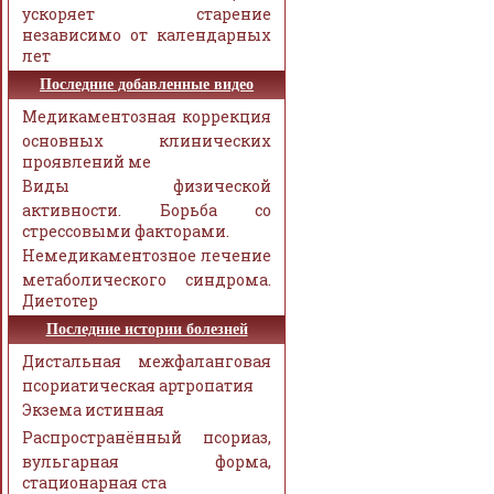
ускоряет старение
независимо от календарных
лет
Последние добавленные видео
Медикаментозная коррекция
основных клинических
проявлений ме
Виды физической
активности. Борьба со
стрессовыми факторами.
Немедикаментозное лечение
метаболического синдрома.
Диетотер
Последние истории болезней
Дистальная межфаланговая
псориатическая артропатия
Экзема истинная
Распространённый псориаз,
вульгарная форма,
стационарная ста