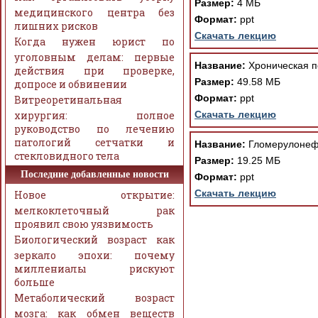
Размер:
4 МБ
медицинского центра без
Формат:
ppt
лишних рисков
Скачать лекцию
Когда нужен юрист по
уголовным делам: первые
Название:
Хроническая п
действия при проверке,
Размер:
49.58 МБ
допросе и обвинении
Формат:
ppt
Витреоретинальная
хирургия: полное
Скачать лекцию
руководство по лечению
патологий сетчатки и
Название:
Гломерулонеф
стекловидного тела
Размер:
19.25 МБ
Последние добавленные новости
Формат:
ppt
Скачать лекцию
Новое открытие:
мелкоклеточный рак
проявил свою уязвимость
Биологический возраст как
зеркало эпохи: почему
миллениалы рискуют
больше
Метаболический возраст
мозга: как обмен веществ