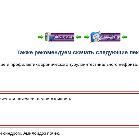
е "Читать онлайн" возможны различные ошибки отображения 
Также рекомендуем скачать следующие ле
зером шрифтов и изменения размеров исходных шаблонов. 
шим программным обеспечением автоматически.
ие и профилактика хронического тубулоинтестинального нефрита,
ческая почечная недостаточность.
 синдром. Амилоидоз почек.