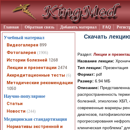
Главная
Обратная связь
Добавить материал
FAQ
Регист
Скачать лекцию
Учебный материал
Видеогалерея
899
Фотогалерея
(1906)
Раздел:
Лекции и презента
Истории болезней
1268
Название лекции:
Хрониче
Лекции и презентации
2474
Тип лекции:
Презентация
Формат:
pdf
Аккредитационные тесты
(6)
Размер:
6.94 МБ
Методические рекомендации
Описание:
Представленная
1050
распространенность терми
Научно-популярное
болезней, этиологию ХБП, 
Статьи
современные маркеры рен
Новости
(244)
диагнозов, патофизиологи
Медицинская стандартизация
прогрессирования нефропат
Нормативы экстренной и
клиническая проблема" дл