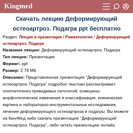
Kingmed
Вход
Скачать лекцию Деформирующий
Учебный материал
Логин (E-mail):
остеоартроз. Подагра ppt бесплатно
Видеогалерея
899
Раздел:
/
/
Лекции и презентации
Ревматология
Деформирующий
Пароль
Фотогалерея
остеоартроз. Подагра
(1906)
Название лекции:
Деформирующий остеоартроз. Подагра
Истории болезней
1268
Тип лекции:
Презентация
Восстановить пароль
Формат:
ppt
Лекции и презентации
2474
Регистрация
Размер:
2.78 МБ
Вход
Описание:
Представленная презентация "Деформирующий
Аккредитационные тесты
(6)
остеоартроз. Подагра" подробно текстово рассматривает
Методические рекомендации
1050
этиопатогенез приводимых патологий, освещены
морфологические изменения и классификация, клиническая
Научно-популярное
картина и лабораторно-инструментальные исследования,
лечение деформирующего остеоартроза и подагры. Вы можете
Статьи
на КингМед либо скачать презентацию "Деформирующий
Новости
(244)
остеоартроз. Подагра", либо читать презентацию онлайн.