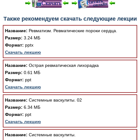
При просмотре в режиме "Читать онлайн" возможны
Также рекомендуем скачать следующие лекции
различные ошибки отображения документа в результате
отсутствия поддержки Вашим браузером шрифтов и
Название:
Ревматизм. Ревматические пороки сердца.
изменения размеров исходных шаблонов. При
Размер:
3.24 МБ
скачивании документа данная ошибка устраняется Вашим
Формат:
pptx
программным обеспечением автоматически.
Скачать лекцию
Название:
Острая ревматическая лихорадка
Размер:
0.61 МБ
Формат:
ppt
Скачать лекцию
Название:
Системные васкулиты. 02
Размер:
6.34 МБ
Формат:
ppt
Скачать лекцию
Название:
Системные васкулиты.