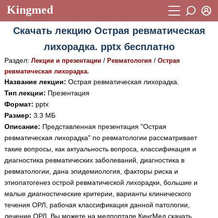
Kingmed
Вход
Скачать лекцию Острая ревматическая
Учебный материал
Логин (E-mail):
лихорадка. pptx бесплатно
Видеогалерея
899
Раздел:
/
/
Лекции и презентации
Ревматология
Острая
Пароль
Фотогалерея
ревматическая лихорадка.
(1906)
Название лекции:
Острая ревматическая лихорадка.
Истории болезней
1268
Тип лекции:
Презентация
Восстановить пароль
Формат:
pptx
Лекции и презентации
2474
Регистрация
Размер:
3.3 МБ
Вход
Описание:
Представленная презентация "Острая
Аккредитационные тесты
(6)
ревматическая лихорадка" по ревматологии рассматривает
Методические рекомендации
1050
такие вопросы, как актуальность вопроса, классификация и
диагностика ревматических заболеваний, диагностика в
Научно-популярное
ревматологии, дана эпидемиология, факторы риска и
этиопатогенез острой ревматической лихорадки, большие и
Статьи
малые диагностические критерии, варианты клинического
Новости
(244)
течения ОРЛ, рабочая классификация данной патологии,
лечение ОРЛ. Вы можете на медпортале КингМед скачать