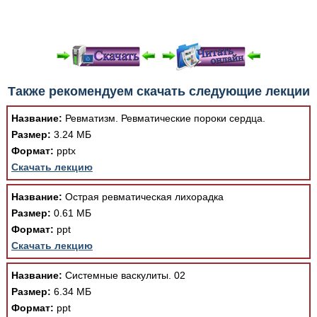
При просмотре в режиме "Читать онлайн" возможны
Также рекомендуем скачать следующие лекции
различные ошибки отображения документа в результате
отсутствия поддержки Вашим браузером шрифтов и
Название:
Ревматизм. Ревматические пороки сердца.
изменения размеров исходных шаблонов. При
Размер:
3.24 МБ
скачивании документа данная ошибка устраняется Вашим
Формат:
pptx
программным обеспечением автоматически.
Скачать лекцию
Название:
Острая ревматическая лихорадка
Размер:
0.61 МБ
Формат:
ppt
Скачать лекцию
Название:
Системные васкулиты. 02
Размер:
6.34 МБ
Формат:
ppt