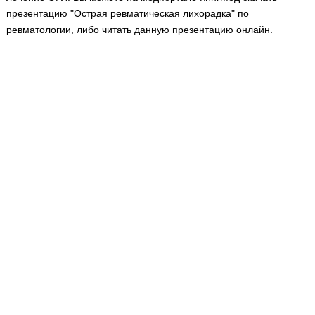
Медицинская стандартизация
презентацию "Острая ревматическая лихорадка" по
ревматологии, либо читать данную презентацию онлайн.
Нормативы экстренной и неотложной помощи
Нормы лабораторных и инструментальных
исследований
Обратная связь
Добавить материал
FAQ