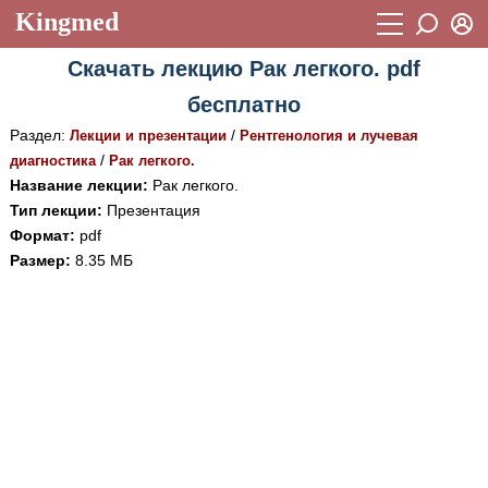
Kingmed
Вход
Скачать лекцию Рак легкого. pdf
Учебный материал
Логин (E-mail):
бесплатно
Видеогалерея
899
Раздел:
/
Лекции и презентации
Рентгенология и лучевая
Пароль
Фотогалерея
/
диагностика
Рак легкого.
(1906)
Название лекции:
Рак легкого.
Истории болезней
1268
Тип лекции:
Презентация
Восстановить пароль
Формат:
pdf
Лекции и презентации
2474
Регистрация
Размер:
8.35 МБ
Вход
Аккредитационные тесты
(6)
Методические рекомендации
1050
Научно-популярное
Статьи
Новости
(244)