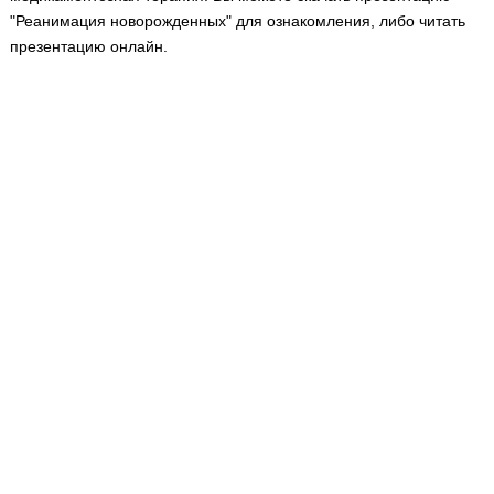
Медицинская стандартизация
"Реанимация новорожденных" для ознакомления, либо читать
презентацию онлайн.
Нормативы экстренной и неотложной помощи
Нормы лабораторных и инструментальных
исследований
Обратная связь
Добавить материал
FAQ