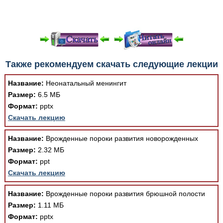
При просмотре в режиме "Читать онлайн" возможны
Также рекомендуем скачать следующие лекции
различные ошибки отображения документа в результате
отсутствия поддержки Вашим браузером шрифтов и
Название:
Неонатальный менингит
изменения размеров исходных шаблонов. При
Размер:
6.5 МБ
скачивании документа данная ошибка устраняется Вашим
Формат:
pptx
программным обеспечением автоматически.
Скачать лекцию
Название:
Врожденные пороки развития новорожденных
Размер:
2.32 МБ
Формат:
ppt
Скачать лекцию
Название:
Врожденные пороки развития брюшной полости
Размер:
1.11 МБ
Формат:
pptx