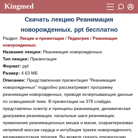
Kingmed
Вход
Скачать лекцию Реанимация
Учебный материал
Логин (E-mail):
новорожденных. ppt бесплатно
Видеогалерея
899
Раздел:
/
/
Лекции и презентации
Педиатрия
Реанимация
Пароль
Фотогалерея
новорожденных.
(1906)
Название лекции:
Реанимация новорожденных.
Истории болезней
1268
Тип лекции:
Презентация
Восстановить пароль
Формат:
ppt
Лекции и презентации
2474
Регистрация
Размер:
4.63 МБ
Вход
Описание:
Представленная презентация "Реанимация
Аккредитационные тесты
(6)
новорожденных" подробно рассматривает программу
Методические рекомендации
1050
реанимации новорожденных, приводя исчерпывающие данные
по освещаемой теме. В презентации на 378 слайдах
Научно-популярное
представлены осмотр и принципы реанимации, динамическая
диаграмма реанимации, начальные шаги реанимации,
Статьи
применение реанимационных мешка и маски, охарактеризован
Новости
(244)
непрямой массаж сердца и интубация трахеи новорожденного,
медикаментозная терапия. Вы можете скачать презентацию