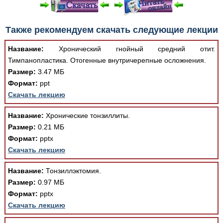
При просмотре в режиме "Читать онлайн" возможны
Также рекомендуем скачать следующие лекции
различные ошибки отображения документа в результате
отсутствия поддержки Вашим браузером шрифтов и
Название:
Хронический гнойный средний отит.
изменения размеров исходных шаблонов. При
Тимпанопластика. Отогенные внутричерепные осложнения.
скачивании документа данная ошибка устраняется Вашим
Размер:
3.47 МБ
программным обеспечением автоматически.
Формат:
ppt
Скачать лекцию
Название:
Хронические тонзиллиты.
Размер:
0.21 МБ
Формат:
pptx
Скачать лекцию
Название:
Тонзиллэктомия.
Размер:
0.97 МБ
Формат:
pptx
Скачать лекцию