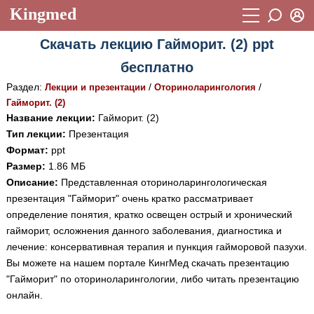
Kingmed
Вход
Скачать лекцию Гайморит. (2) ppt
Учебный материал
Логин (E-mail):
бесплатно
Видеогалерея
899
Раздел:
/
/
Лекции и презентации
Оториноларингология
Пароль
Фотогалерея
Гайморит. (2)
(1906)
Название лекции:
Гайморит. (2)
Истории болезней
1268
Тип лекции:
Презентация
Восстановить пароль
Формат:
ppt
Лекции и презентации
2474
Регистрация
Размер:
1.86 МБ
Вход
Описание:
Представленная оториноларингологическая
Аккредитационные тесты
(6)
презентация "Гайморит" очень кратко рассматривает
Методические рекомендации
1050
определение понятия, кратко освещен острый и хронический
гайморит, осложнения данного заболевания, диагностика и
Научно-популярное
лечение: консервативная терапия и пункция гайморовой пазухи.
Вы можете на нашем портале КингМед скачать презентацию
Статьи
"Гайморит" по оториноларингологии, либо читать презентацию
Новости
(244)
онлайн.