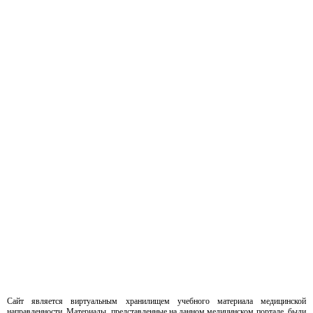
Сайт является виртуальным хранилищем учебного материала медицинской
направленности. Материалы, представленные на данном медицинском портале, были