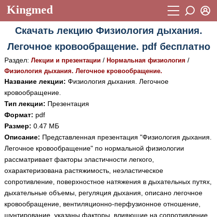
Kingmed
Вход
Скачать лекцию Физиология дыхания.
Учебный материал
Логин (E-mail):
Легочное кровообращение. pdf бесплатно
Видеогалерея
899
Раздел:
/
/
Лекции и презентации
Нормальная физиология
Пароль
Фотогалерея
Физиология дыхания. Легочное кровообращение.
(1906)
Название лекции:
Физиология дыхания. Легочное
Истории болезней
1268
кровообращение.
Восстановить пароль
Тип лекции:
Презентация
Лекции и презентации
2474
Регистрация
Формат:
pdf
Вход
Размер:
0.47 МБ
Аккредитационные тесты
(6)
Описание:
Представленная презентация "Физиология дыхания.
Методические рекомендации
1050
Легочное кровообращение" по нормальной физиологии
рассматривает факторы эластичности легкого,
Научно-популярное
охарактеризована растяжимость, неэластическое
сопротивление, поверхностное натяжения в дыхательных путях,
Статьи
дыхательные объемы, регуляция дыхания, описано легочное
Новости
(244)
кровообращение, вентиляционно-перфузионное отношение,
шунтирование, указаны факторы, влияющие на сопротивление