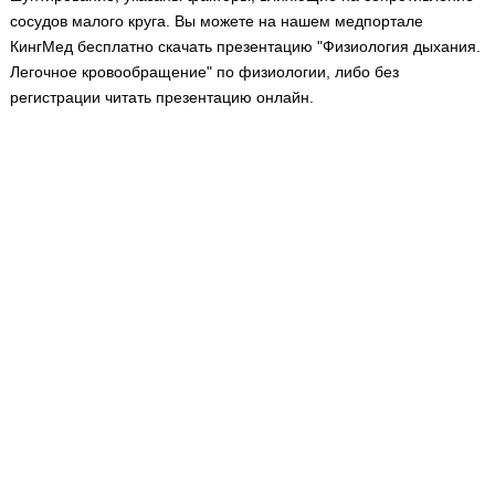
Медицинская стандартизация
сосудов малого круга. Вы можете на нашем медпортале
КингМед бесплатно скачать презентацию "Физиология дыхания.
Нормативы экстренной и неотложной помощи
Легочное кровообращение" по физиологии, либо без
Нормы лабораторных и инструментальных
регистрации читать презентацию онлайн.
исследований
Обратная связь
Добавить материал
FAQ