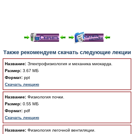
При просмотре в режиме "Читать онлайн" возможны
Также рекомендуем скачать следующие лекции
различные ошибки отображения документа в результате
отсутствия поддержки Вашим браузером шрифтов и
Название:
Электрофизиология и механика миокарда.
изменения размеров исходных шаблонов. При
Размер:
3.67 МБ
скачивании документа данная ошибка устраняется Вашим
Формат:
ppt
программным обеспечением автоматически.
Скачать лекцию
Название:
Физиология почки.
Размер:
0.55 МБ
Формат:
pdf
Скачать лекцию
Название:
Физиология легочной вентиляции.