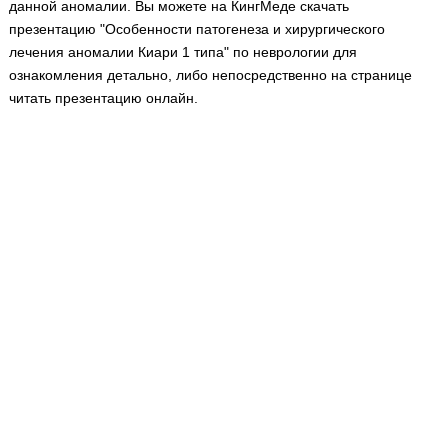
данной аномалии. Вы можете на КингМеде скачать
Медицинская стандартизация
презентацию "Особенности патогенеза и хирургического
Нормативы экстренной и неотложной помощи
лечения аномалии Киари 1 типа" по неврологии для
ознакомления детально, либо непосредственно на странице
Нормы лабораторных и инструментальных
читать презентацию онлайн.
исследований
Обратная связь
Добавить материал
FAQ