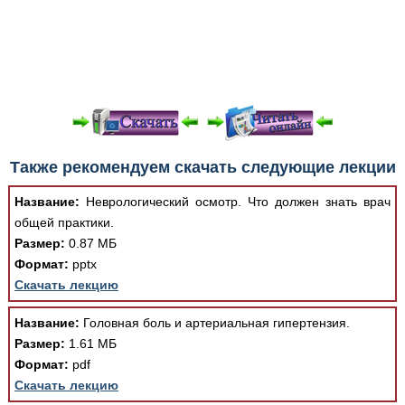
При просмотре в режиме "Читать онлайн" возможны
Также рекомендуем скачать следующие лекции
различные ошибки отображения документа в результате
отсутствия поддержки Вашим браузером шрифтов и
Название:
Неврологический осмотр. Что должен знать врач
изменения размеров исходных шаблонов. При
общей практики.
скачивании документа данная ошибка устраняется Вашим
Размер:
0.87 МБ
программным обеспечением автоматически.
Формат:
pptx
Скачать лекцию
Название:
Головная боль и артериальная гипертензия.
Размер:
1.61 МБ
Формат:
pdf
Скачать лекцию