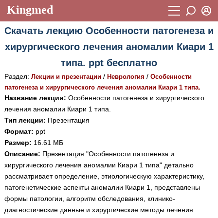
Kingmed
Вход
Скачать лекцию Особенности патогенеза и
Учебный материал
Логин (E-mail):
хирургического лечения аномалии Киари 1
Видеогалерея
899
типа. ppt бесплатно
Пароль
Фотогалерея
(1906)
Раздел:
/
/
Лекции и презентации
Неврология
Особенности
патогенеза и хирургического лечения аномалии Киари 1 типа.
Истории болезней
1268
Название лекции:
Особенности патогенеза и хирургического
Восстановить пароль
лечения аномалии Киари 1 типа.
Лекции и презентации
2474
Регистрация
Тип лекции:
Презентация
Вход
Аккредитационные тесты
(6)
Формат:
ppt
Размер:
16.61 МБ
Методические рекомендации
1050
Описание:
Презентация "Особенности патогенеза и
хирургического лечения аномалии Киари 1 типа" детально
Научно-популярное
рассматривает определение, этиологическую характеристику,
Статьи
патогенетические аспекты аномалии Киари 1, представлены
формы патологии, алгоритм обследования, клинико-
Новости
(244)
диагностические данные и хирургические методы лечения