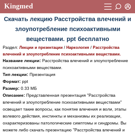
Kingmed
Вход
Скачать лекцию Расстройства влечений и
Учебный материал
Логин (E-mail):
злоупотребление психоактивными
Видеогалерея
899
веществами. ppt бесплатно
Пароль
Фотогалерея
(1906)
Раздел:
/
/
Лекции и презентации
Наркология
Расстройства
влечений и злоупотребление психоактивными веществами.
Истории болезней
1268
Название лекции:
Расстройства влечений и злоупотребление
Восстановить пароль
психоактивными веществами.
Лекции и презентации
2474
Регистрация
Тип лекции:
Презентация
Вход
Аккредитационные тесты
(6)
Формат:
ppt
Размер:
0.33 МБ
Методические рекомендации
1050
Описание:
Представленная презентация "Расстройства
влечений и злоупотребление психоактивными веществами"
Научно-популярное
освещает такие вопросы, как понятие влечения и воли, этапы
Статьи
волевого действия, инстинкты и механизмы их реализации,
охарактеризованы патологические симптомы и синдромы. Вы
Новости
(244)
можете либо скачать презентацию "Расстройства влечений и