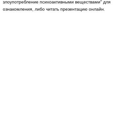
злоупотребление психоактивными веществами" для
Медицинская стандартизация
ознакомления, либо читать презентацию онлайн.
Нормативы экстренной и неотложной помощи
Нормы лабораторных и инструментальных
исследований
Обратная связь
Добавить материал
FAQ