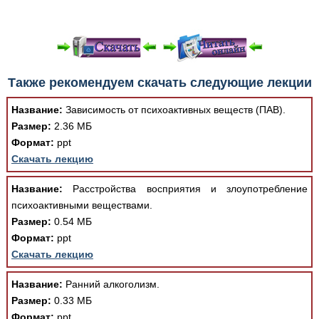
При просмотре в режиме "Читать онлайн" возможны
Также рекомендуем скачать следующие лекции
различные ошибки отображения документа в результате
отсутствия поддержки Вашим браузером шрифтов и
Название:
Зависимость от психоактивных веществ (ПАВ).
изменения размеров исходных шаблонов. При
Размер:
2.36 МБ
скачивании документа данная ошибка устраняется Вашим
Формат:
ppt
программным обеспечением автоматически.
Скачать лекцию
Название:
Расстройства восприятия и злоупотребление
психоактивными веществами.
Размер:
0.54 МБ
Формат:
ppt
Скачать лекцию
Название:
Ранний алкоголизм.
Размер:
0.33 МБ
Формат:
ppt