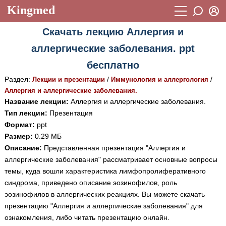
Kingmed
Вход
Скачать лекцию Аллергия и
Учебный материал
Логин (E-mail):
аллергические заболевания. ppt
Видеогалерея
899
бесплатно
Пароль
Фотогалерея
(1906)
Раздел:
/
/
Лекции и презентации
Иммунология и аллергология
Аллергия и аллергические заболевания.
Истории болезней
1268
Название лекции:
Аллергия и аллергические заболевания.
Восстановить пароль
Тип лекции:
Лекции и презентации
Презентация
2474
Регистрация
Формат:
ppt
Вход
Аккредитационные тесты
(6)
Размер:
0.29 МБ
Описание:
Представленная презентация "Аллергия и
Методические рекомендации
1050
аллергические заболевания" рассматривает основные вопросы
темы, куда вошли характеристика лимфопролиферативного
Научно-популярное
синдрома, приведено описание эозинофилов, роль
Статьи
эозинофилов в аллергических реакциях. Вы можете скачать
презентацию "Аллергия и аллергические заболевания" для
Новости
(244)
ознакомления, либо читать презентацию онлайн.