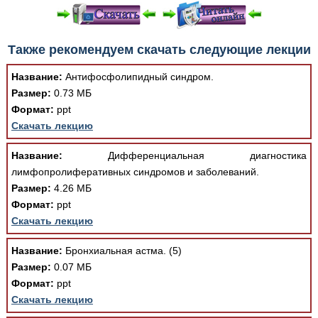
При просмотре в режиме "Читать онлайн" возможны
Также рекомендуем скачать следующие лекции
различные ошибки отображения документа в результате
отсутствия поддержки Вашим браузером шрифтов и
Название:
Антифосфолипидный синдром.
изменения размеров исходных шаблонов. При
Размер:
0.73 МБ
скачивании документа данная ошибка устраняется Вашим
Формат:
ppt
программным обеспечением автоматически.
Скачать лекцию
Название:
Дифференциальная диагностика
лимфопролиферативных синдромов и заболеваний.
Размер:
4.26 МБ
Формат:
ppt
Скачать лекцию
Название:
Бронхиальная астма. (5)
Размер:
0.07 МБ
Формат:
ppt
Скачать лекцию