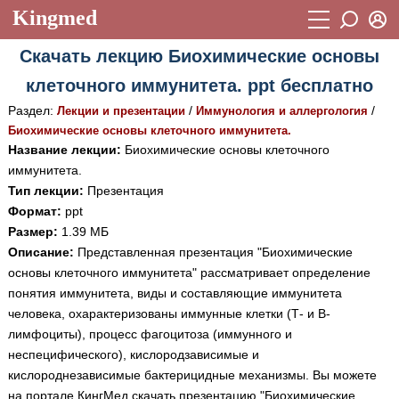
Kingmed
Вход
Скачать лекцию Биохимические основы
Учебный материал
Логин (E-mail):
клеточного иммунитета. ppt бесплатно
Видеогалерея
899
Раздел:
/
/
Лекции и презентации
Иммунология и аллергология
Пароль
Фотогалерея
Биохимические основы клеточного иммунитета.
(1906)
Название лекции:
Биохимические основы клеточного
Истории болезней
1268
иммунитета.
Восстановить пароль
Тип лекции:
Презентация
Лекции и презентации
2474
Регистрация
Формат:
ppt
Вход
Размер:
1.39 МБ
Аккредитационные тесты
(6)
Описание:
Представленная презентация "Биохимические
Методические рекомендации
1050
основы клеточного иммунитета" рассматривает определение
понятия иммунитета, виды и составляющие иммунитета
Научно-популярное
человека, охарактеризованы иммунные клетки (Т- и В-
лимфоциты), процесс фагоцитоза (иммунного и
Статьи
неспецифического), кислородзависимые и
Новости
(244)
кислороднезависимые бактерицидные механизмы. Вы можете
на портале КингМед скачать презентацию "Биохимические