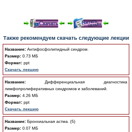
При просмотре в режиме "Читать онлайн" возможны
Также рекомендуем скачать следующие лекции
различные ошибки отображения документа в результате
отсутствия поддержки Вашим браузером шрифтов и
Название:
Антифосфолипидный синдром.
изменения размеров исходных шаблонов. При
Размер:
0.73 МБ
скачивании документа данная ошибка устраняется Вашим
Формат:
ppt
программным обеспечением автоматически.
Скачать лекцию
Название:
Дифференциальная диагностика
лимфопролиферативных синдромов и заболеваний.
Размер:
4.26 МБ
Формат:
ppt
Скачать лекцию
Название:
Бронхиальная астма. (5)
Размер:
0.07 МБ