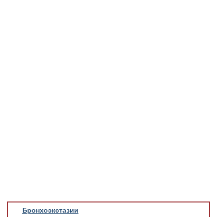
Медицинская стандартизация
Нормативы экстренной и неотложной помощи
Нормы лабораторных и инструментальных
исследований
Обратная связь
Добавить материал
FAQ
Бронхоэкстазии