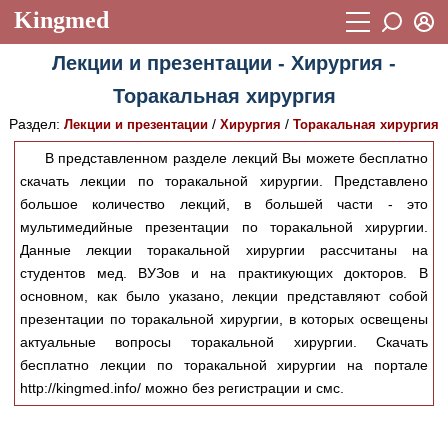
Kingmed
Вход
Лекции и презентации - Хирургия -
Учебный материал
Логин (E-mail):
Торакальная хирургия
Видеогалерея
899
Раздел:
/
/
Лекции и презентации
Хирургия
Торакальная хирургия
Пароль
Фотогалерея
(1906)
В представленном разделе лекций Вы можете бесплатно
скачать лекции по торакальной хирургии. Представлено
Истории болезней
1268
большое количество лекций, в большей части - это
Восстановить пароль
Лекции и презентации
2474
Регистрация
мультимедийные презентации по торакальной хирургии.
Данные лекции торакальной хирургии рассчитаны на
Вход
Аккредитационные тесты
(6)
студентов мед. ВУЗов и на практикующих докторов. В
основном, как было указано, лекции представляют собой
Методические рекомендации
1050
презентации по торакальной хирургии, в которых освещены
Научно-популярное
актуальные вопросы торакальной хирургии. Скачать
бесплатно лекции по торакальной хирургии на портале
Статьи
http://kingmed.info/ можно без регистрации и смс.
Новости
(244)