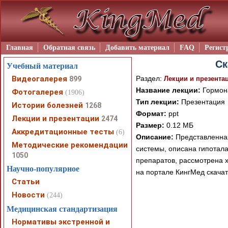
Главная
Обратная связь
Добавить материал
FAQ
Регист
Ск
Учебный материал
Видеогалерея
Раздел:
899
Лекции и презента
Название лекции:
Гормон
Фотогалерея
(1906)
Тип лекции:
Презентация
Истории болезней
1268
Формат:
ppt
Лекции и презентации
2474
Размер:
0.12 МБ
Аккредитационные тесты
(6)
Описание:
Представленная
Методические рекомендации
системы, описана гипота
1050
препаратов, рассмотрена 
Научно-популярное
на портале КингМед скача
Статьи
Новости
(244)
Медицинская стандартизация
Нормативы экстренной и