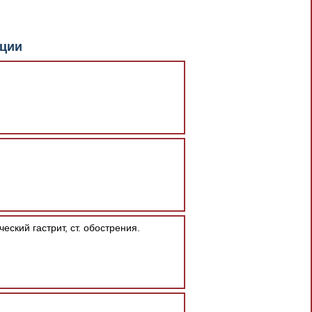
документа в результате отсутствия
кции
При скачивании документа данная
ский гастрит, ст. обострения.