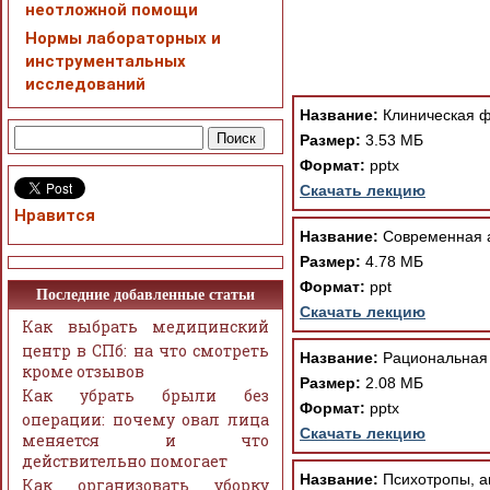
неотложной помощи
Нормы лабораторных и
инструментальных
При просмотре в режим
исследований
поддержки Вашим брау
ошибка устраняется Ва
Название:
Клиническая ф
Размер:
3.53 МБ
Формат:
pptx
Скачать лекцию
Нравится
Название:
Современная а
Размер:
4.78 МБ
Формат:
ppt
Последние добавленные статьи
Скачать лекцию
Как выбрать медицинский
центр в СПб: на что смотреть
Название:
Рациональная с
кроме отзывов
Размер:
2.08 МБ
Как убрать брыли без
Формат:
pptx
операции: почему овал лица
Скачать лекцию
меняется и что
действительно помогает
Название:
Психотропы, а
Как организовать уборку