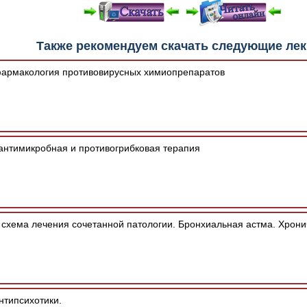
е "Читать онлайн" возможны различные ошибки отображения 
Также рекомендуем скачать следующие ле
зером шрифтов и изменения размеров исходных шаблонов. 
шим программным обеспечением автоматически.
армакология противовирусных химиопрепаратов
нтимикробная и противогрибковая терапия
хема лечения сочетанной патологии. Бронхиальная астма. Хрониче
нтипсихотики.