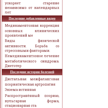
ускоряет старение
независимо от календарных
лет
Последние добавленные видео
Медикаментозная коррекция
основных клинических
проявлений ме
Виды физической
активности. Борьба со
стрессовыми факторами.
Немедикаментозное лечение
метаболического синдрома.
Диетотер
Последние истории болезней
Дистальная межфаланговая
псориатическая артропатия
Экзема истинная
Распространённый псориаз,
вульгарная форма,
стационарная ста