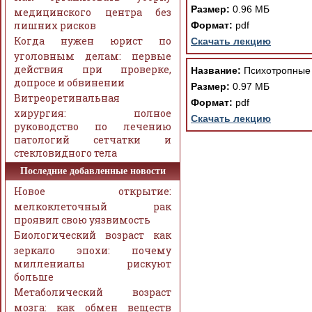
Размер:
0.96 МБ
медицинского центра без
лишних рисков
Формат:
pdf
Когда нужен юрист по
Скачать лекцию
уголовным делам: первые
действия при проверке,
Название:
Психотропные 
допросе и обвинении
Размер:
0.97 МБ
Витреоретинальная
Формат:
pdf
хирургия: полное
Скачать лекцию
руководство по лечению
патологий сетчатки и
стекловидного тела
Последние добавленные новости
Новое открытие:
мелкоклеточный рак
проявил свою уязвимость
Биологический возраст как
зеркало эпохи: почему
миллениалы рискуют
больше
Метаболический возраст
мозга: как обмен веществ