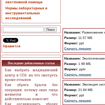
неотложной помощи
Нормы лабораторных и
инструментальных
исследований
При просмотре в режим
поддержки Вашим брау
ошибка устраняется Ва
Название:
Размножение н
Размер:
11.57 МБ
Формат:
ppt
Нравится
Скачать лекцию
Название:
Экологические
Последние добавленные статьи
Размер:
1.98 МБ
Формат:
pptx
Как выбрать медицинский
Скачать лекцию
центр в СПб: на что смотреть
кроме отзывов
Как убрать брыли без
Название:
Эволюция сист
операции: почему овал лица
Размер:
21.84 МБ
меняется и что
Формат:
ppt
действительно помогает
Скачать лекцию
Как организовать уборку