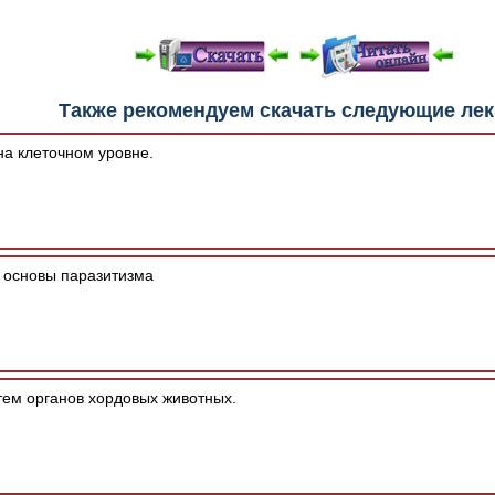
е "Читать онлайн" возможны различные ошибки отображения 
Также рекомендуем скачать следующие ле
зером шрифтов и изменения размеров исходных шаблонов. 
шим программным обеспечением автоматически.
а клеточном уровне.
 основы паразитизма
ем органов хордовых животных.