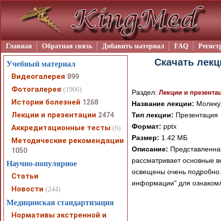
Главная
Обратная связь
Добавить материал
FAQ
Регист
Скачать лекц
Учебный материал
Видеогалерея
899
Фотогалерея
(1906)
Раздел:
Лекции и презента
Истории болезней
1268
Название лекции:
Молекул
Лекции и презентации
2474
Тип лекции:
Презентация
Формат:
pptx
Аккредитационные тесты
(6)
Размер:
1.42 МБ
Методические рекомендации
Описание:
Представленная
1050
рассматривает основные в
Научно-популярное
освещены очень подробно.
Статьи
информации" для ознакомл
Новости
(244)
Медицинская стандартизация
Нормативы экстренной и