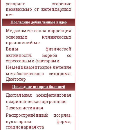
ускоряет старение
независимо от календарных
лет
Последние добавленные видео
Медикаментозная коррекция
основных клинических
проявлений ме
Виды физической
активности. Борьба со
стрессовыми факторами.
Немедикаментозное лечение
метаболического синдрома.
Диетотер
Последние истории болезней
Дистальная межфаланговая
псориатическая артропатия
Экзема истинная
Распространённый псориаз,
вульгарная форма,
стационарная ста