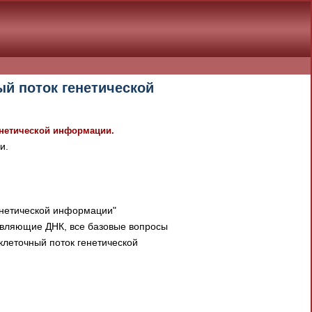
й поток генетической
енетической информации.
и.
енетической информации"
авляющие ДНК, все базовые вопросы
клеточный поток генетической