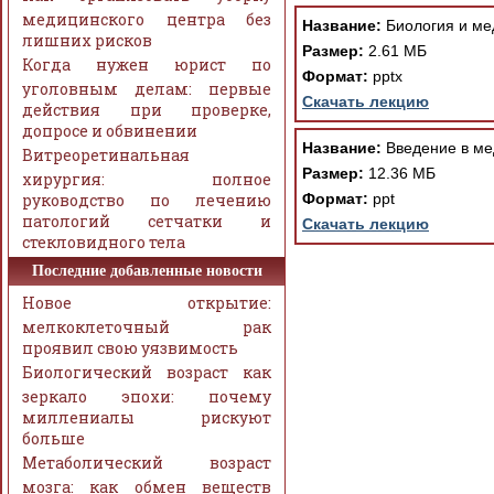
медицинского центра без
Название:
Биология и ме
лишних рисков
Размер:
2.61 МБ
Когда нужен юрист по
Формат:
pptx
уголовным делам: первые
Скачать лекцию
действия при проверке,
допросе и обвинении
Название:
Введение в ме
Витреоретинальная
Размер:
12.36 МБ
хирургия: полное
руководство по лечению
Формат:
ppt
патологий сетчатки и
Скачать лекцию
стекловидного тела
Последние добавленные новости
Новое открытие:
мелкоклеточный рак
проявил свою уязвимость
Биологический возраст как
зеркало эпохи: почему
миллениалы рискуют
больше
Метаболический возраст
мозга: как обмен веществ