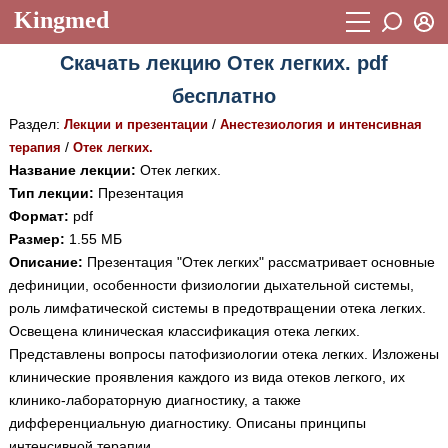
Kingmed
Вход
Скачать лекцию Отек легких. pdf
Учебный материал
Логин (E-mail):
бесплатно
Видеогалерея
899
Раздел:
/
Лекции и презентации
Анестезиология и интенсивная
Пароль
Фотогалерея
/
терапия
Отек легких.
(1906)
Название лекции:
Отек легких.
Истории болезней
1268
Тип лекции:
Презентация
Восстановить пароль
Формат:
pdf
Лекции и презентации
2474
Регистрация
Размер:
1.55 МБ
Вход
Описание:
Презентация "Отек легких" рассматривает основные
Аккредитационные тесты
(6)
дефиниции, особенности физиологии дыхательной системы,
Методические рекомендации
1050
роль лимфатической системы в предотвращении отека легких.
Освещена клиническая классификация отека легких.
Научно-популярное
Представлены вопросы патофизиологии отека легких. Изложены
клинические проявления каждого из вида отеков легкого, их
Статьи
клинико-лабораторную диагностику, а также
Новости
(244)
дифференциальную диагностику. Описаны принципы
интенсивной терапии.