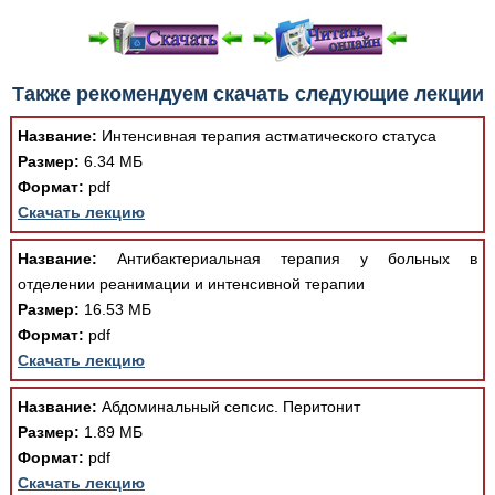
При просмотре в режиме "Читать онлайн" возможны
Также рекомендуем скачать следующие лекции
различные ошибки отображения документа в результате
отсутствия поддержки Вашим браузером шрифтов и
Название:
Интенсивная терапия астматического статуса
изменения размеров исходных шаблонов. При
Размер:
6.34 МБ
скачивании документа данная ошибка устраняется Вашим
Формат:
pdf
программным обеспечением автоматически.
Скачать лекцию
Название:
Антибактериальная терапия у больных в
отделении реанимации и интенсивной терапии
Размер:
16.53 МБ
Формат:
pdf
Скачать лекцию
Название:
Абдоминальный сепсис. Перитонит
Размер:
1.89 МБ
Формат:
pdf
Скачать лекцию