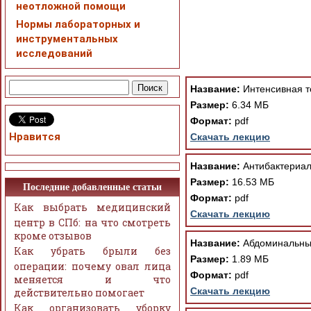
неотложной помощи
Нормы лабораторных и
инструментальных
исследований
При просмотре в режим
поддержки Вашим брау
ошибка устраняется Ва
Название:
Интенсивная т
Размер:
6.34 МБ
Формат:
pdf
Нравится
Скачать лекцию
Название:
Антибактериал
Размер:
16.53 МБ
Последние добавленные статьи
Формат:
pdf
Как выбрать медицинский
Скачать лекцию
центр в СПб: на что смотреть
кроме отзывов
Название:
Абдоминальный
Как убрать брыли без
Размер:
1.89 МБ
операции: почему овал лица
Формат:
pdf
меняется и что
Скачать лекцию
действительно помогает
Как организовать уборку