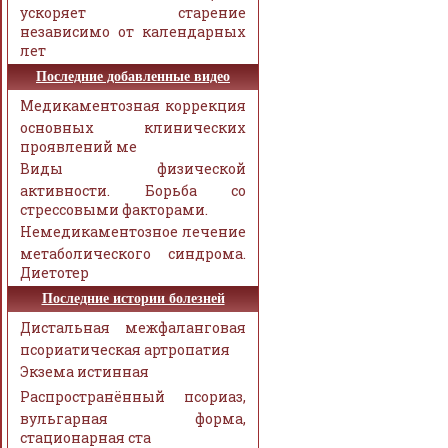
ускоряет старение
независимо от календарных
лет
Последние добавленные видео
Медикаментозная коррекция
основных клинических
проявлений ме
Виды физической
активности. Борьба со
стрессовыми факторами.
Немедикаментозное лечение
метаболического синдрома.
Диетотер
Последние истории болезней
Дистальная межфаланговая
псориатическая артропатия
Экзема истинная
Распространённый псориаз,
вульгарная форма,
стационарная ста