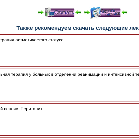
е "Читать онлайн" возможны различные ошибки отображения 
Также рекомендуем скачать следующие ле
зером шрифтов и изменения размеров исходных шаблонов. 
шим программным обеспечением автоматически.
ерапия астматического статуса
ьная терапия у больных в отделении реанимации и интенсивной т
 сепсис. Перитонит