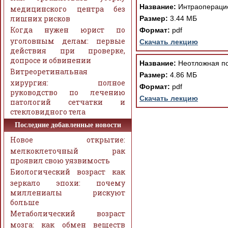
Название:
Интраоперацио
медицинского центра без
лишних рисков
Размер:
3.44 МБ
Когда нужен юрист по
Формат:
pdf
уголовным делам: первые
Скачать лекцию
действия при проверке,
допросе и обвинении
Название:
Неотложная по
Витреоретинальная
Размер:
4.86 МБ
хирургия: полное
Формат:
pdf
руководство по лечению
Скачать лекцию
патологий сетчатки и
стекловидного тела
Последние добавленные новости
Новое открытие:
мелкоклеточный рак
проявил свою уязвимость
Биологический возраст как
зеркало эпохи: почему
миллениалы рискуют
больше
Метаболический возраст
мозга: как обмен веществ