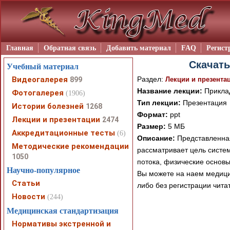
Главная
Обратная связь
Добавить материал
FAQ
Регист
Скачать
Учебный материал
Видеогалерея
Раздел:
899
Лекции и презента
Название лекции:
Прикла
Фотогалерея
(1906)
Тип лекции:
Презентация
Истории болезней
1268
Формат:
ppt
Лекции и презентации
2474
Размер:
5 МБ
Аккредитационные тесты
(6)
Описание:
Представленная
Методические рекомендации
рассматривает цель систе
1050
потока, физические основ
Научно-популярное
Вы можете на наем медици
Статьи
либо без регистрации чита
Новости
(244)
Медицинская стандартизация
Нормативы экстренной и