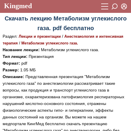
Kingmed
Вход
Скачать лекцию Метаболизм углекислого
Учебный материал
Логин (E-mail):
газа. pdf бесплатно
Видеогалерея
899
Раздел:
/
Лекции и презентации
Анестезиология и интенсивная
Пароль
Фотогалерея
/
терапия
Метаболизм углекислого газа.
(1906)
Название лекции:
Метаболизм углекислого газа.
Истории болезней
1268
Тип лекции:
Презентация
Восстановить пароль
Формат:
pdf
Лекции и презентации
2474
Регистрация
Размер:
1.05 МБ
Вход
Описание:
Представленная презентация "Метаболизм
Аккредитационные тесты
(6)
углекислого газа" по анестезиологии рассматривает такие
Методические рекомендации
1050
вопросы, как продукция и транспорт углекислого газа в
организме, охарактеризована патофизиология респираторных
Научно-популярное
нарушений кислотно-основного состояния, отражены
физиологические аспекты гипо- и гиперкапнии, эффекты
Статьи
данных состояний на организм. Вы можете на нашем
Новости
(244)
медпортале КингМед бесплатно скачать презентацию
"Метаболизм углекислого газа" по анестезиологии, либо без