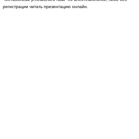
Медицинская стандартизация
регистрации читать презентацию онлайн.
Нормативы экстренной и неотложной помощи
Нормы лабораторных и инструментальных
исследований
Обратная связь
Добавить материал
FAQ