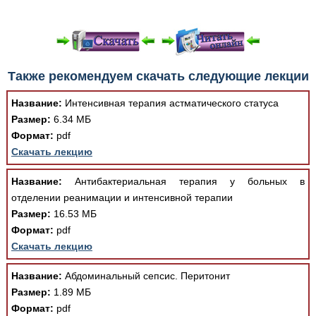
При просмотре в режиме "Читать онлайн" возможны
Также рекомендуем скачать следующие лекции
различные ошибки отображения документа в результате
отсутствия поддержки Вашим браузером шрифтов и
Название:
Интенсивная терапия астматического статуса
изменения размеров исходных шаблонов. При
Размер:
6.34 МБ
скачивании документа данная ошибка устраняется Вашим
Формат:
pdf
программным обеспечением автоматически.
Скачать лекцию
Название:
Антибактериальная терапия у больных в
отделении реанимации и интенсивной терапии
Размер:
16.53 МБ
Формат:
pdf
Скачать лекцию
Название:
Абдоминальный сепсис. Перитонит
Размер:
1.89 МБ
Формат:
pdf