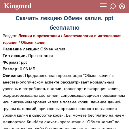
Kingmed
Вход
Скачать лекцию Обмен калия. ppt
Учебный материал
Логин (E-mail):
бесплатно
Видеогалерея
899
Раздел:
/
Лекции и презентации
Анестезиология и интенсивная
Пароль
Фотогалерея
/
терапия
Обмен калия.
(1906)
Название лекции:
Обмен калия.
Истории болезней
1268
Тип лекции:
Презентация
Восстановить пароль
Формат:
ppt
Лекции и презентации
2474
Регистрация
Размер:
0.06 МБ
Вход
Описание:
Представленная презентация "Обмен калия" в
Аккредитационные тесты
(6)
анестезиологическом аспекте рассматривает нормальный
Методические рекомендации
1050
уровень и потребность в калии, транспорт и экскреция калия,
охарактеризованы состояния, сопровождающиеся повышением
Научно-популярное
или снижением уровня калия в плазме крови, лечение данной
группы патологий, приведены причины ложного повышения
Статьи
уровня калия в сыворотке крови. Вы можете бесплатно на наем
Новости
(244)
медпортале КингМед скачать презентацию "Обмен калия" по
анестезиологии, либо без регистрации читать презентацию