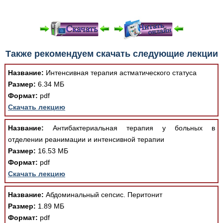
При просмотре в режиме "Читать онлайн" возможны
Также рекомендуем скачать следующие лекции
различные ошибки отображения документа в результате
отсутствия поддержки Вашим браузером шрифтов и
Название:
Интенсивная терапия астматического статуса
изменения размеров исходных шаблонов. При
Размер:
6.34 МБ
скачивании документа данная ошибка устраняется Вашим
Формат:
pdf
программным обеспечением автоматически.
Скачать лекцию
Название:
Антибактериальная терапия у больных в
отделении реанимации и интенсивной терапии
Размер:
16.53 МБ
Формат:
pdf
Скачать лекцию
Название:
Абдоминальный сепсис. Перитонит
Размер:
1.89 МБ
Формат:
pdf