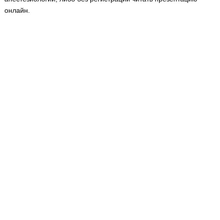
Медицинская стандартизация
онлайн.
Нормативы экстренной и неотложной помощи
Нормы лабораторных и инструментальных
исследований
Обратная связь
Добавить материал
FAQ