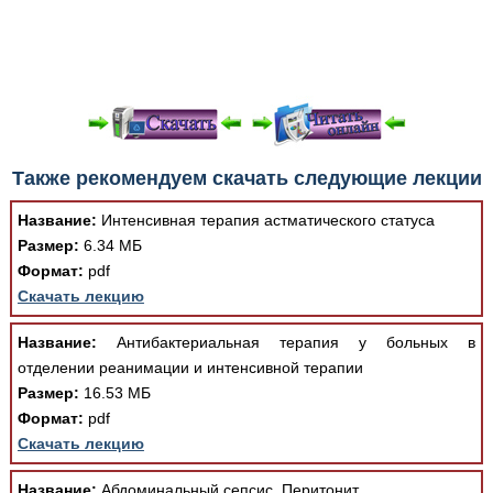
При просмотре в режиме "Читать онлайн" возможны
Также рекомендуем скачать следующие лекции
различные ошибки отображения документа в результате
отсутствия поддержки Вашим браузером шрифтов и
Название:
Интенсивная терапия астматического статуса
изменения размеров исходных шаблонов. При
Размер:
6.34 МБ
скачивании документа данная ошибка устраняется Вашим
Формат:
pdf
программным обеспечением автоматически.
Скачать лекцию
Название:
Антибактериальная терапия у больных в
отделении реанимации и интенсивной терапии
Размер:
16.53 МБ
Формат:
pdf
Скачать лекцию
Название:
Абдоминальный сепсис. Перитонит