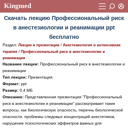
Kingmed
Вход
Скачать лекцию Профессиональный риск
Учебный материал
Логин (E-mail):
в анестезиологии и реанимации ppt
Видеогалерея
899
бесплатно
Пароль
Фотогалерея
(1906)
Раздел:
/
Лекции и презентации
Анестезиология и интенсивная
/
терапия
Профессиональный риск в анестезиологии и
Истории болезней
1268
реанимации
Восстановить пароль
Название лекции:
Лекции и презентации
Профессиональный риск в анестезиологии и
2474
Регистрация
реанимации
Вход
Аккредитационные тесты
(6)
Тип лекции:
Презентация
Формат:
ppt
Методические рекомендации
1050
Размер:
0.4 МБ
Описание:
Представленная презентация "Профессиональный
Научно-популярное
риск в анестезиологии и реанимации" рассматривает такие
Статьи
вопросы, как биологическую опасность, перечнь биологической
опасности, проблемы следовых концентраций анестетиков,
Новости
(244)
нарушение психологических эффектров важных для