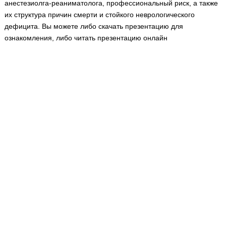
анестезиолга-реаниматолога, профессиональный риск, а также
Медицинская стандартизация
их структура причин смерти и стойкого неврологического
Нормативы экстренной и неотложной помощи
дефицита. Вы можете либо скачать презентацию для
ознакомления, либо читать презентацию онлайн
Нормы лабораторных и инструментальных
исследований
Обратная связь
Добавить материал
FAQ