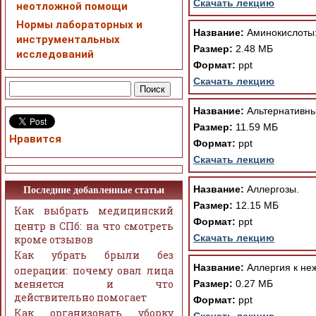
Скачать лекцию
неотложной помощи
Нормы лабораторных и
Название:
Аминокислоты: 
инструментальных
Размер:
2.48 МБ
исследований
Формат:
ppt
Скачать лекцию
Название:
Альтернативны
Размер:
11.59 МБ
Нравится
Формат:
ppt
Скачать лекцию
Название:
Аллергозы.
Последние добавленные статьи
Размер:
12.15 МБ
Как выбрать медицинский
Формат:
ppt
центр в СПб: на что смотреть
Скачать лекцию
кроме отзывов
Как убрать брыли без
Название:
Аллергия к не
операции: почему овал лица
меняется и что
Размер:
0.27 МБ
действительно помогает
Формат:
ppt
Как организовать уборку