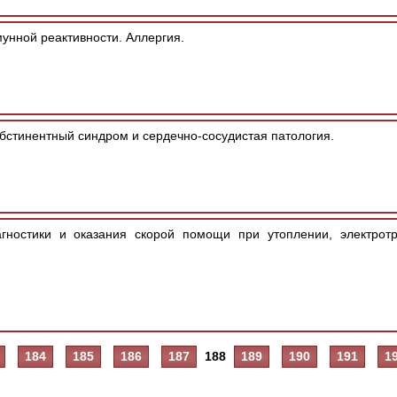
унной реактивности. Аллергия.
бстинентный синдром и сердечно-сосудистая патология.
гностики и оказания скорой помощи при утоплении, электротр
184
185
186
187
188
189
190
191
1