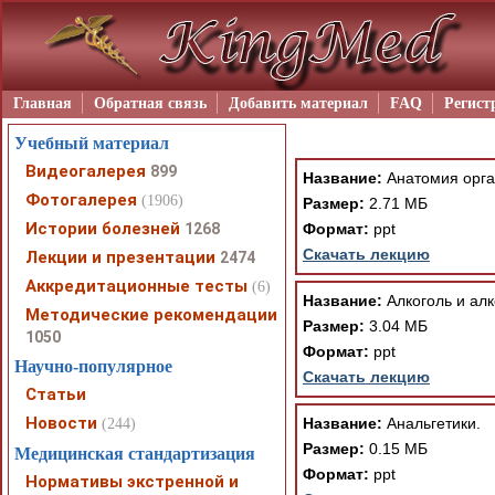
Главная
Обратная связь
Добавить материал
FAQ
Регист
Учебный материал
Видеогалерея
899
Название:
Анатомия орган
Фотогалерея
(1906)
Размер:
2.71 МБ
Истории болезней
1268
Формат:
ppt
Скачать лекцию
Лекции и презентации
2474
Аккредитационные тесты
(6)
Название:
Алкоголь и алк
Методические рекомендации
Размер:
3.04 МБ
1050
Формат:
ppt
Научно-популярное
Скачать лекцию
Статьи
Новости
Название:
Анальгетики.
(244)
Размер:
0.15 МБ
Медицинская стандартизация
Формат:
ppt
Нормативы экстренной и