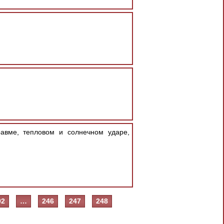
авме, тепловом и солнечном ударе,
92
…
246
247
248