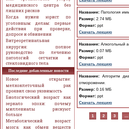
Скачать лекцию
медицинского центра без
лишних рисков
Название:
Патология имм
Когда нужен юрист по
Размер:
2.74 МБ
уголовным делам: первые
Формат:
ppt
действия при проверке,
Скачать лекцию
допросе и обвинении
Витреоретинальная
Название:
Алкогольный а
хирургия: полное
Размер:
0.07 МБ
руководство по лечению
патологий сетчатки и
Формат:
ppt
стекловидного тела
Скачать лекцию
Последние добавленные новости
Название:
Алгоритм диа
Новое открытие:
отморожении.
мелкоклеточный рак
Размер:
0.16 МБ
проявил свою уязвимость
Формат:
ppt
Биологический возраст как
Скачать лекцию
зеркало эпохи: почему
миллениалы рискуют
больше
1
2
3
…
Метаболический возраст
мозга: как обмен веществ