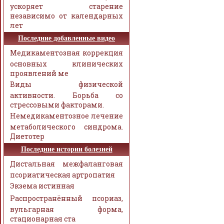
ускоряет старение
независимо от календарных
лет
Последние добавленные видео
Медикаментозная коррекция
основных клинических
проявлений ме
Виды физической
активности. Борьба со
стрессовыми факторами.
Немедикаментозное лечение
метаболического синдрома.
Диетотер
Последние истории болезней
Дистальная межфаланговая
псориатическая артропатия
Экзема истинная
Распространённый псориаз,
вульгарная форма,
стационарная ста