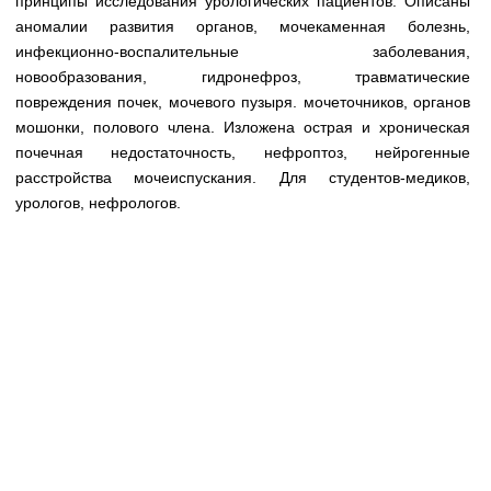
принципы исследования урологических пациентов. Описаны
Медицинская стандартизация
аномалии развития органов, мочекаменная болезнь,
Нормативы экстренной и неотложной помощи
инфекционно-воспалительные заболевания,
новообразования, гидронефроз, травматические
Нормы лабораторных и инструментальных
повреждения почек, мочевого пузыря. мочеточников, органов
исследований
мошонки, полового члена. Изложена острая и хроническая
почечная недостаточность, нефроптоз, нейрогенные
Обратная связь
расстройства мочеиспускания. Для студентов-медиков,
Добавить материал
FAQ
урологов, нефрологов.