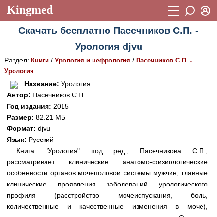
Kingmed
Вход
Скачать бесплатно Пасечников С.П. -
Учебный материал
Логин (E-mail):
Урология djvu
Видеогалерея
899
Раздел:
/
/
Книги
Урология и нефрология
Пасечников С.П. -
Пароль
Фотогалерея
Урология
(1906)
Название:
Урология
Истории болезней
1268
Автор:
Пасечников С.П.
Восстановить пароль
Год издания:
2015
Лекции и презентации
2474
Регистрация
Размер:
82.21 МБ
Вход
Аккредитационные тесты
Формат:
djvu
(6)
Язык:
Русский
Методические рекомендации
1050
Книга "Урология" под ред., Пасечникова С.П.,
рассматривает клинические анатомо-физиологические
Научно-популярное
особенности органов мочеполовой системы мужчин, главные
Статьи
клинические проявления заболеваний урологического
профиля (расстройство мочеиспускания, боль,
Новости
(244)
количественные и качественные изменения в моче),