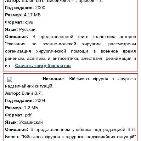
Автор:
Балин В.Н., Бисенков Л.Н., Брюсов П.Г.
Год издания:
2000
Размер:
4.17 МБ
Формат:
djvu
Язык:
Русский
Описание:
В представленной книге коллектива авторов
"Указания по военно-полевой хирургии" рассмотрены
организация хирургической помощи в военное время
раненым, асептика и антисептика, анестезия, реанимация и
ин...
Скачать книгу бесплатно
Название:
Військова хірургія з хірургією
надзвичайних ситуацій.
Автор:
Білий В.Я.
Год издания:
2004
Размер:
1.2 МБ
Формат:
pdf
Язык:
Украинский
Описание:
В представленном учебнике под редакцией В.Я.
Белого "Військова хірургія з хірургією надзвичайних ситуацій"