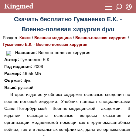
Kingmed
Вход
Скачать бесплатно Гуманенко Е.К. -
Учебный материал
Логин (E-mail):
Военно-полевая хирургия djvu
Видеогалерея
899
Раздел:
/
/
/
Книги
Военная медицина
Военно-полевая хирургия
Пароль
Фотогалерея
Гуманенко Е.К. - Военно-полевая хирургия
(1906)
Название:
Военно-полевая хирургия
Истории болезней
1268
Автор:
Гуманенко Е.К.
Восстановить пароль
Год издания:
2008
Лекции и презентации
2474
Регистрация
Размер:
46.55 МБ
Вход
Аккредитационные тесты
Формат:
djvu
(6)
Язык:
русский
Методические рекомендации
1050
Второе издание учебника содержит основные сведения по
военно-полевой хирургии. Учебник написан специалистами
Научно-популярное
Санкт-Петербургской Военно-медицинской академии. В
Статьи
издании освещены основные вопросы оказания и
организации медицинской помощи как в крупномасштабных
Новости
(244)
войнах, так и в локальных конфликтах, дана исчерпывающая