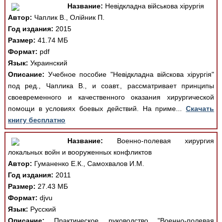
Название:
Невідкладна військова хірургія
Автор:
Чаплик В., Олiйник П.
Год издания:
2015
Размер:
41.74 МБ
Формат:
pdf
Язык:
Украинский
Описание:
Учебное пособие "Невідкладна війскова хірургія"
под ред., Чаплика В., и соавт., рассматривает принципы
своевременного и качественного оказания хирургической
помощи в условиях боевых действий. На приме...
Скачать
книгу бесплатно
Название:
Военно-полевая хирургия
локальных войн и вооруженных конфликтов
Автор:
Гуманенко Е.К., Самохвалов И.М.
Год издания:
2011
Размер:
27.43 МБ
Формат:
djvu
Язык:
Русский
Описание:
Практическое руководство "Военно-полевая