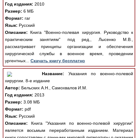
Год издания:
2010
Размер:
6 МБ
Формат:
rar
Язык:
Русский
Описание:
Книга "Военно-полевая хирургия. Руководство к
практическим занятиям" под ред., Лысенко М.В.,
рассматривает принципы организации и обеспечения
хирургической службы в военное время, проведении
ургентных...
Скачать книгу бесплатно
Название:
Указания по военно-полевой
хирургии. 8-е издание
Автор:
Бельских А.Н., Самохвалов И.М.
Год издания:
2013
Размер:
3.08 МБ
Формат:
pdf
Язык:
Русский
Описание:
Книга "Указания по военно-полевой хирургии"
является восьмым переработанным изданием. Материал
книги сопоставлен с данными мировой литературы о оказании