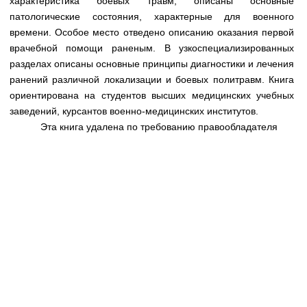
характеристика боевых травм, описаны основные
Медицинская стандартизация
патологические состояния, характерные для военного
Нормативы экстренной и неотложной помощи
времени. Особое место отведено описанию оказания первой
врачебной помощи раненым. В узкоспециализированных
Нормы лабораторных и инструментальных
разделах описаны основные принципы диагностики и лечения
исследований
ранений различной локализации и боевых политравм. Книга
ориентирована на студентов высших медицинских учебных
Обратная связь
заведений, курсантов военно-медицинских институтов.
Добавить материал
FAQ
Эта книга удалена по требованию правообладателя