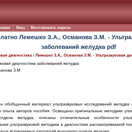
рация
Вход
Восстановить пароль
латно Лемешко З.А., Османова З.М. - Ультр
заболеваний желудка pdf
/
овая диагностика
Лемешко З.А., Османова З.М. - Ультразвуковая д
ковая диагностика заболеваний желудка
анова З.М.
ен обобщенный материал ультразвуковых исследований желудка 
го опыта авторов пособия. Освещены оригинальные методики ульт
отдела желудка, описаны отличительные особенности ультр
ания ультразвуковой методики в диагностике рассматриваемой па
чаще встречаемых патологий выходного отдела желудка.