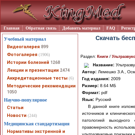
Главная
Обратная связь
Добавить материал
FAQ
Регист
Скачать бесп
Учебный материал
Видеогалерея
899
Фотогалерея
(1906)
Раздел:
/
Книги
Ультразвук
Истории болезней
1268
Название:
Ультразву
Лекции и презентации
2474
Автор:
Лемешко З.А., Осм
Аккредитационные тесты
(6)
Год издания:
2009
Методические рекомендации
Размер:
8.64 МБ
1050
Формат:
pdf
Язык:
Русский
Научно-популярное
В данной книге излож
Статьи
источников и клиническо
Новости
(244)
патологией выходного 
Медицинская стандартизация
правомерность использов
Нормативы экстренной и
ультразвуковые признаки 