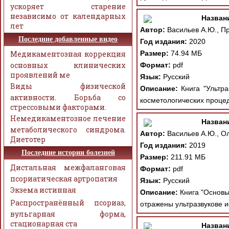
ускоряет старение
независимо от календарных
Назван
лет
Автор:
Васильев А.Ю., Пр
Последние добавленные видео
Год издания:
2020
Медикаментозная коррекция
Размер:
74.94 МБ
основных клинических
Формат:
pdf
проявлений ме
Язык:
Русский
Виды физической
Описание:
Книга "Ультра
активности. Борьба со
косметологических процед
стрессовыми факторами.
Немедикаментозное лечение
Назван
метаболического синдрома.
Автор:
Васильев А.Ю., Ол
Диетотер
Год издания:
2019
Последние истории болезней
Размер:
211.91 МБ
Дистальная межфаланговая
Формат:
pdf
псориатическая артропатия
Язык:
Русский
Экзема истинная
Описание:
Книга "Основы 
Распространённый псориаз,
отражены ультразвукове и
вульгарная форма,
стационарная ста
Назван