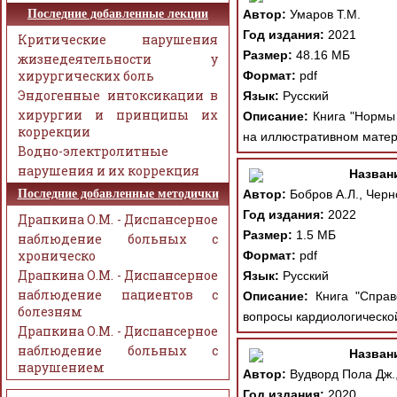
Последние добавленные лекции
Автор:
Умаров Т.М.
Год издания:
2021
Критические нарушения
Размер:
48.16 МБ
жизнедеятельности у
хирургических боль
Формат:
pdf
Эндогенные интоксикации в
Язык:
Русский
хирургии и принципы их
Описание:
Книга "Нормы 
коррекции
на иллюстративном матер
Водно-электролитные
нарушения и их коррекция
Назван
Последние добавленные методички
Автор:
Бобров А.Л., Черн
Год издания:
2022
Драпкина О.М. - Диспансерное
Размер:
1.5 МБ
наблюдение больных с
хроническо
Формат:
pdf
Драпкина О.М. - Диспансерное
Язык:
Русский
наблюдение пациентов с
Описание:
Книга "Справо
болезням
вопросы кардиологической
Драпкина О.М. - Диспансерное
наблюдение больных с
Назван
нарушением
Автор:
Вудворд Пола Дж.,
Год издания:
2020