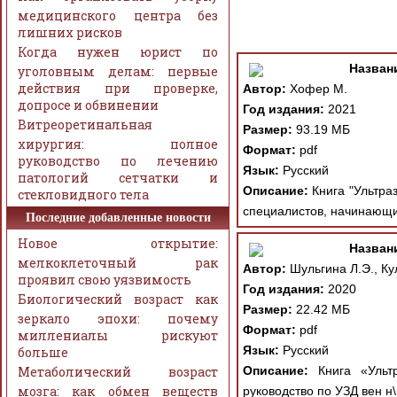
медицинского центра без
лишних рисков
Когда нужен юрист по
Назван
уголовным делам: первые
действия при проверке,
Автор:
Хофер М.
допросе и обвинении
Год издания:
2021
Витреоретинальная
Размер:
93.19 МБ
хирургия: полное
Формат:
pdf
руководство по лечению
Язык:
Русский
патологий сетчатки и
Описание:
Книга "Ультраз
стекловидного тела
специалистов, начинающи
Последние добавленные новости
Новое открытие:
Назван
мелкоклеточный рак
Автор:
Шульгина Л.Э., Ку
проявил свою уязвимость
Год издания:
2020
Биологический возраст как
Размер:
22.42 МБ
зеркало эпохи: почему
Формат:
pdf
миллениалы рискуют
Язык:
Русский
больше
Метаболический возраст
Описание:
Книга «Ультр
мозга: как обмен веществ
руководство по УЗД вен н\