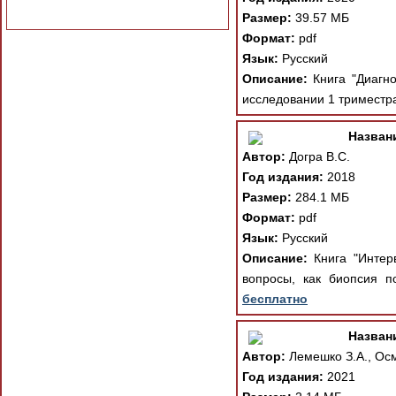
Размер:
39.57 МБ
Формат:
pdf
Язык:
Русский
Описание:
Книга "Диагно
исследовании 1 триместра
Назван
Автор:
Догра В.С.
Год издания:
2018
Размер:
284.1 МБ
Формат:
pdf
Язык:
Русский
Описание:
Книга "Интер
вопросы, как биопсия 
бесплатно
Назван
Автор:
Лемешко З.А., Ос
Год издания:
2021