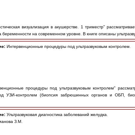
стическая визуализация в акушерстве. 1 триместр" рассматривае
 беременности на современном уровне. В книге описаны ультразву
ие:
Интервенционные процедуры под ультразвуковым контролем.
венционные процедуры под ультразвуковым контролем" рассмат
под УЗИ-контролем (биопсия забрюшинных органов и ОБП, био
ие:
Ультразвуковая диагностика заболеваний желудка.
манова З.М.