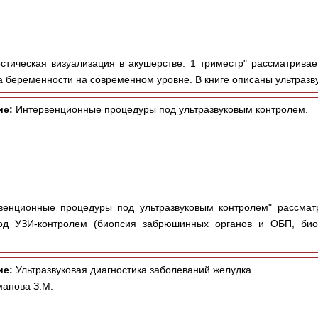
стическая визуализация в акушерстве. 1 триместр" рассматривае
 беременности на современном уровне. В книге описаны ультразву
ие:
Интервенционные процедуры под ультразвуковым контролем.
венционные процедуры под ультразвуковым контролем" рассмат
под УЗИ-контролем (биопсия забрюшинных органов и ОБП, био
ие:
Ультразвуковая диагностика заболеваний желудка.
манова З.М.