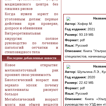
медицинского центра без
лишних рисков
Когда нужен юрист по
Назван
уголовным делам: первые
действия при проверке,
Автор:
Хофер М.
допросе и обвинении
Год издания:
2021
Витреоретинальная
Размер:
93.19 МБ
хирургия: полное
Формат:
pdf
руководство по лечению
Язык:
Русский
патологий сетчатки и
Описание:
Книга "Ультраз
стекловидного тела
специалистов, начинающи
Последние добавленные новости
Новое открытие:
Назван
мелкоклеточный рак
Автор:
Шульгина Л.Э., Ку
проявил свою уязвимость
Год издания:
2020
Биологический возраст как
Размер:
22.42 МБ
зеркало эпохи: почему
Формат:
pdf
миллениалы рискуют
Язык:
Русский
больше
Метаболический возраст
Описание:
Книга «Ультр
мозга: как обмен веществ
руководство по УЗД вен н\