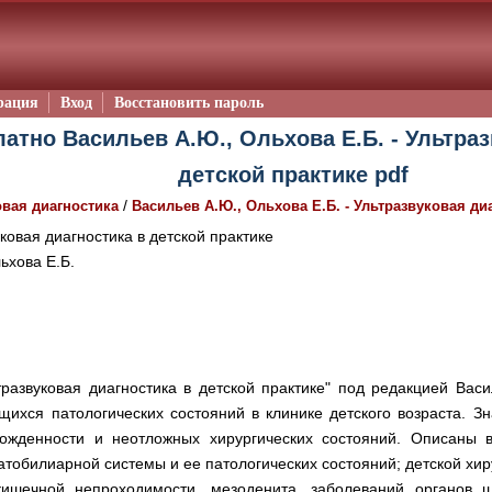
рация
Вход
Восстановить пароль
атно Васильев А.Ю., Ольхова Е.Б. - Ультраз
детской практике pdf
/
овая диагностика
Васильев А.Ю., Ольхова Е.Б. - Ультразвуковая ди
ковая диагностика в детской практике
ьхова Е.Б.
тразвуковая диагностика в детской практике" под редакцией Ва
щихся патологических состояний в клинике детского возраста. 
ожденности и неотложных хирургических состояний. Описаны в
атобилиарной системы и ее патологических состояний; детской хир
кишечной непроходимости, мезоденита, заболеваний органов ш