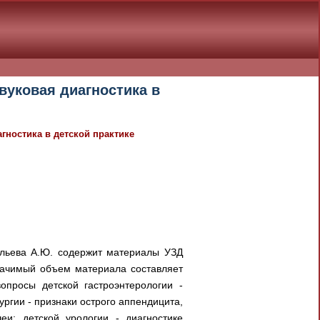
вуковая диагностика в
агностика в детской практике
сильева А.Ю. содержит материалы УЗД
Значимый объем материала составляет
опросы детской гастроэнтерологии -
ургии - признаки острого аппендицита,
еи; детской урологии - диагностике