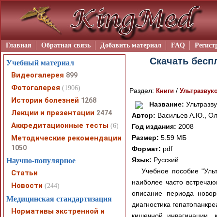
Главная
Обратная связь
Добавить материал
FAQ
Регист
Скачать беспл
Учебный материал
Видеогалерея
899
Фотогалерея
(1906)
Раздел:
/
Книги
Ультразвук
Истории болезней
1268
Название:
Ультразву
Лекции и презентации
2474
Автор:
Васильев А.Ю., Ол
Аккредитационные тесты
(6)
Год издания:
2008
Методические рекомендации
Размер:
5.59 МБ
1050
Формат:
pdf
Язык:
Русский
Научно-популярное
Учебное пособие "Уль
Статьи
наиболее часто встречаю
Новости
(244)
описание периода новор
Медицинская стандартизация
диагностика гепатопанкре
Нормативы экстренной и
кишечной инвагинации, 