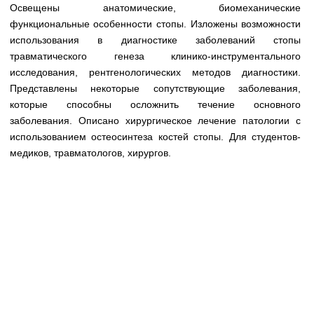
Медицинская стандартизация
Освещены анатомические, биомеханические
функциональные особенности стопы. Изложены возможности
Нормативы экстренной и неотложной помощи
использования в диагностике заболеваний стопы
травматического генеза клинико-инструментального
Нормы лабораторных и инструментальных
исследования, рентгенологических методов диагностики.
исследований
Представлены некоторые сопутствующие заболевания,
Обратная связь
которые способны осложнить течение основного
Добавить материал
заболевания. Описано хирургическое лечение патологии с
FAQ
использованием остеосинтеза костей стопы. Для студентов-
медиков, травматологов, хирургов.