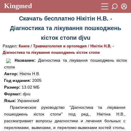
Kingmed
Вход
Скачать бесплатно Нікітін Н.В. -
Учебный материал
Логин (E-mail):
Діагностика та лікування пошкоджень
Видеогалерея
899
кісток стопи djvu
Пароль
Фотогалерея
(1906)
Раздел:
/
/
Книги
Травматология и ортопедия
Нікітін Н.В. -
Діагностика та лікування пошкоджень кісток стопи
Истории болезней
1268
Восстановить пароль
Название:
Діагностика та лікування пошкоджень кісток
Лекции и презентации
2474
Регистрация
стопи
Автор:
Нікітін Н.В.
Вход
Аккредитационные тесты
(6)
Год издания:
2005
Размер:
13.02 МБ
Методические рекомендации
1050
Формат:
djvu
Научно-популярное
Язык:
Украинский
Практическое руководство "Діагностика та лікування
Статьи
пошкоджень кісток стопи" под ред., Нікітіна Н.В.,
рассматривает вопросы диагностики и лечения больных с
Новости
(244)
переломами, вывихами, и переломо-вывихами костей стопы.