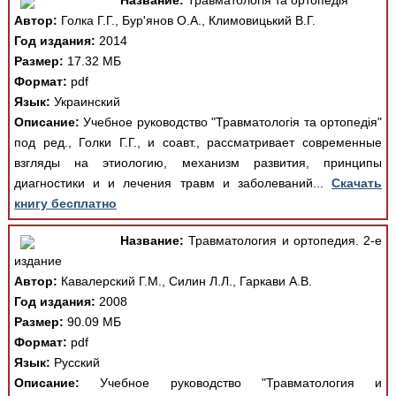
Название:
Травматологія та ортопедія
Автор:
Голка Г.Г., Бур'янов О.А., Климовицький В.Г.
Год издания:
2014
Размер:
17.32 МБ
Формат:
pdf
Язык:
Украинский
Описание:
Учебное руководство "Травматологія та ортопедія"
под ред., Голки Г.Г., и соавт., рассматривает современные
взгляды на этиологию, механизм развития, принципы
диагностики и и лечения травм и заболеваний...
Скачать
книгу бесплатно
Название:
Травматология и ортопедия. 2-е
издание
Автор:
Кавалерский Г.М., Силин Л.Л., Гаркави А.В.
Год издания:
2008
Размер:
90.09 МБ
Формат:
pdf
Язык:
Русский
Описание:
Учебное руководство "Травматология и