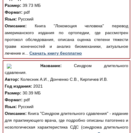
Размер:
39.73 МБ
Формат:
pdf
Язык:
Русский
Описание:
Книга "Локомоция человека" перевод
американского издания по ортопедии, где рассмотрен
протокол обследования, описана оценка степени тяжести
травм конечностей и анализ биомеханики, актуальное
лечение и...
Скачать книгу бесплатно
Название:
Синдром длительного
сдавления.
Автор:
Колесник А.И., Донченко С.В., Кирпичев И.В.
Год издания:
2021
Размер:
30.39 МБ
Формат:
pdf
Язык:
Русский
Описание:
Книга "Синдром длительного сдавления" - издание
для практикующего врача, где подробно описаны патогенез и
нозологическая характеристика СДС (синдрома длительного