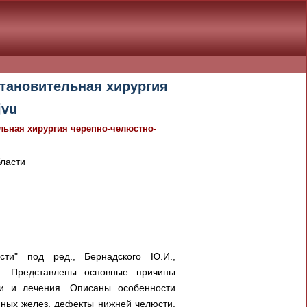
становительная хирургия
jvu
льная хирургия черепно-челюстно-
бласти
сти" под ред., Бернадского Ю.И.,
е. Представлены основные причины
ки и лечения. Описаны особенности
нных желез, дефекты нижней челюсти,