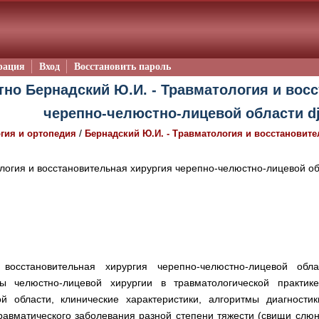
рация
Вход
Восстановить пароль
тно Бернадский Ю.И. - Травматология и вос
черепно-челюстно-лицевой области d
/
гия и ортопедия
Бернадский Ю.И. - Травматология и восстановите
огия и восстановительная хирургия черепно-челюстно-лицевой о
восстановительная хирургия черепно-челюстно-лицевой обла
ы челюстно-лицевой хирургии в травматологической практик
й области, клинические характеристики, алгоритмы диагности
травматического заболевания разной степени тяжести (свищи слю