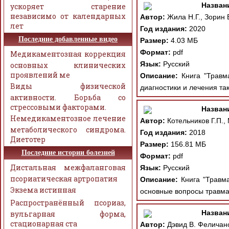
Назван
ускоряет старение
независимо от календарных
Автор:
Жила Н.Г., Зорин 
лет
Год издания:
2020
Последние добавленные видео
Размер:
4.03 МБ
Формат:
pdf
Медикаментозная коррекция
Язык:
Русский
основных клинических
проявлений ме
Описание:
Книга "Травма
Виды физической
диагностики и лечения та
активности. Борьба со
стрессовыми факторами.
Назван
Немедикаментозное лечение
Автор:
Котельников Г.П.,
метаболического синдрома.
Год издания:
2018
Диетотер
Размер:
156.81 МБ
Последние истории болезней
Формат:
pdf
Дистальная межфаланговая
Язык:
Русский
псориатическая артропатия
Описание:
Книга "Травма
Экзема истинная
основные вопросы травма
Распространённый псориаз,
Назван
вульгарная форма,
стационарная ста
Автор:
Дэвид В. Феличано