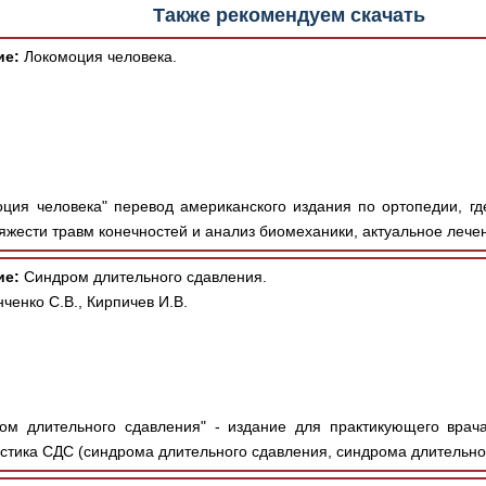
Также рекомендуем скачать
ие:
Локомоция человека.
ция человека" перевод американского издания по ортопедии, гд
яжести травм конечностей и анализ биомеханики, актуальное лечен
ие:
Синдром длительного сдавления.
ченко С.В., Кирпичев И.В.
м длительного сдавления" - издание для практикующего врача
стика СДС (синдрома длительного сдавления, синдрома длительног