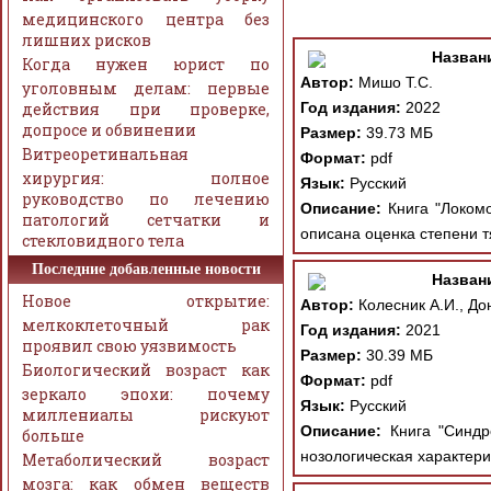
медицинского центра без
лишних рисков
Назван
Когда нужен юрист по
Автор:
Мишо Т.С.
уголовным делам: первые
действия при проверке,
Год издания:
2022
допросе и обвинении
Размер:
39.73 МБ
Витреоретинальная
Формат:
pdf
хирургия: полное
Язык:
Русский
руководство по лечению
Описание:
Книга "Локомо
патологий сетчатки и
описана оценка степени т
стекловидного тела
Последние добавленные новости
Назван
Новое открытие:
Автор:
Колесник А.И., Дон
мелкоклеточный рак
Год издания:
2021
проявил свою уязвимость
Размер:
30.39 МБ
Биологический возраст как
Формат:
pdf
зеркало эпохи: почему
Язык:
Русский
миллениалы рискуют
Описание:
Книга "Синдро
больше
нозологическая характери
Метаболический возраст
мозга: как обмен веществ