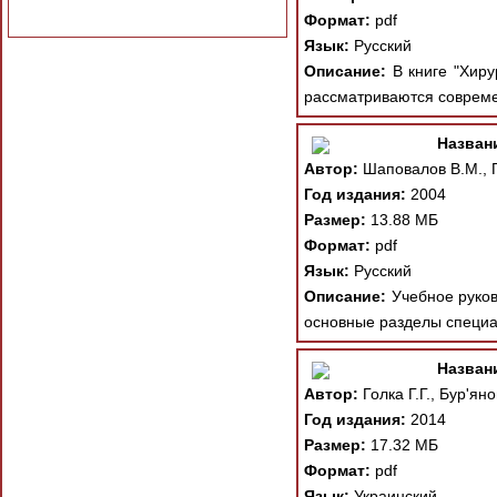
Формат:
pdf
Язык:
Русский
Описание:
В книге "Хирур
рассматриваются современ
Назван
Автор:
Шаповалов В.М., Г
Год издания:
2004
Размер:
13.88 МБ
Формат:
pdf
Язык:
Русский
Описание:
Учебное руков
основные разделы специа
Назван
Автор:
Голка Г.Г., Бур'ян
Год издания:
2014
Размер:
17.32 МБ
Формат:
pdf
Язык:
Украинский