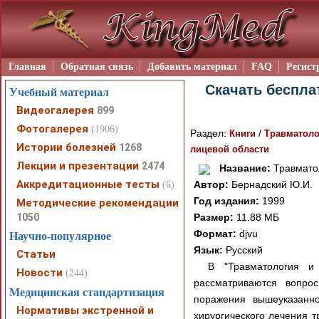
Главная
Обратная связь
Добавить материал
FAQ
Регист
Скачать беспла
Учебный материал
Видеогалерея
899
Фотогалерея
(1906)
Раздел:
/
Книги
Травматоло
Истории болезней
1268
лицевой области
Лекции и презентации
2474
Название:
Травматол
Аккредитационные тесты
Автор:
Бернадский Ю.И.
(6)
Год издания:
1999
Методические рекомендации
1050
Размер:
11.88 МБ
Формат:
djvu
Научно-популярное
Язык:
Русский
Статьи
В "Травматология и 
Новости
(244)
рассматриваются вопрос
Медицинская стандартизация
поражения вышеуказанно
Нормативы экстренной и
хирургического лечения 