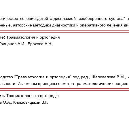
гическое лечение детей с дисплазией тазобедренного сустава" по
ные, авторские методики диагностики и оперативного лечения дис
ие:
Травматология и ортопедия
рицанов А.И., Ерохова А.Н.
одство "Травматология и ортопедия" под ред., Шаповалова В.М., и
льности. Изложены принципы осмотра травматологических пациент
ие:
Травматологія та ортопедія
ов О.А., Климовицький В.Г.