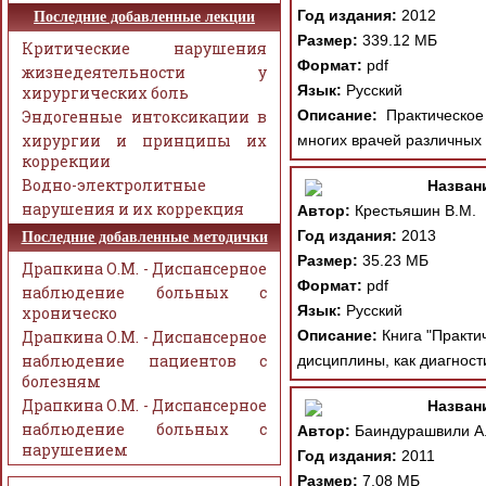
Год издания:
2012
Последние добавленные лекции
Размер:
339.12 МБ
Критические нарушения
Формат:
pdf
жизнедеятельности у
Язык:
Русский
хирургических боль
Эндогенные интоксикации в
Описание:
Практическое 
хирургии и принципы их
многих врачей различных 
коррекции
Водно-электролитные
Назван
нарушения и их коррекция
Автор:
Крестьяшин В.М.
Год издания:
2013
Последние добавленные методички
Размер:
35.23 МБ
Драпкина О.М. - Диспансерное
Формат:
pdf
наблюдение больных с
Язык:
Русский
хроническо
Драпкина О.М. - Диспансерное
Описание:
Книга "Практи
наблюдение пациентов с
дисциплины, как диагност
болезням
Драпкина О.М. - Диспансерное
Назван
наблюдение больных с
Автор:
Баиндурашвили А. Г
нарушением
Год издания:
2011
Размер:
7.08 МБ