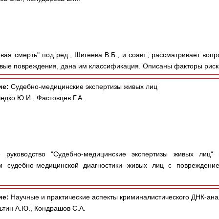
вая смерть" под ред., Шигеева В.Б., и соавт., рассматривает воп
вые повреждения, дана им классификация. Описаны факторы риска
ие:
Судебно-медицинские экспертизы живых лиц
едко Ю.И., Фастовцев Г.А.
 руководство "Судебно-медицинские экспертизы живых лиц" п
м судебно-медицинской диагностики живых лиц с повреждение
ие:
Научные и практические аспекты криминалистического ДНК-ана
ьтин А.Ю., Кондрашов С.А.