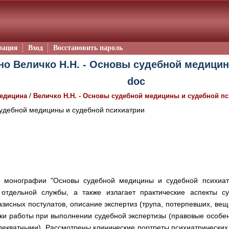
рация
Вход
Восстановить пароль
но Величко Н.Н. - Основы судебной медици
doc
/
едицина
Величко Н.Н. - Основы судебной медицины и судебной п
удебной медицины и судебной психиатрии
ей монографии "Основы судебной медицины и судебной психиат
отдельной службы, а также излагает практические аспекты су
зисных постулатов, описание экспертиз (трупа, потерпевших, ве
ки работы при выполнении судебной экспертизы (правовые особе
декватными). Рассмотрены клинические портреты психиатрических