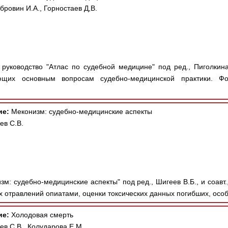
бровин И.А., Горностаев Д,В.
руководство "Атлас по судебной медицине" под ред., Пиголкин
ющих основным вопросам судебно-медицинской практики. Фо
ие:
Меконизм: судебно-медицинские аспекты
ев С.В.
зм: судебно-медицинские аспекты" под ред., Шигеев В.Б., и соавт
 отравлений опиатами, оценки токсических данных погибших, особ
ие:
Холодовая смерть
ев С.В., Колударова Е.М.