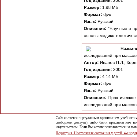
Год издания:
2001
Размер:
1.98 МБ
Формат:
djvu
Язык:
Русский
Описание:
"Научные и пра
основы медико-генетичес
Назван
исследований при массов
Автор:
Иванов П.Л., Корн
Год издания:
2001
Размер:
4.14 МБ
Формат:
djvu
Язык:
Русский
Описание:
Практическое 
исследований при массовом
Сайт является виртуальным хранилищем учебного ма
свободном доступе), либо были присланы нам по
издательствам. Если Вы хотите пожаловаться на ма
Педиатрия. Неотложные состояния у детей. 4-е изда