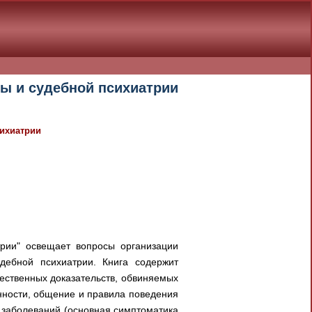
ны и судебной психиатрии
сихиатрии
рии" освещает вопросы организации
дебной психиатрии. Книга содержит
щественных доказательств, обвиняемых
нности, общение и правила поведения
 заболеваний (основная симптоматика