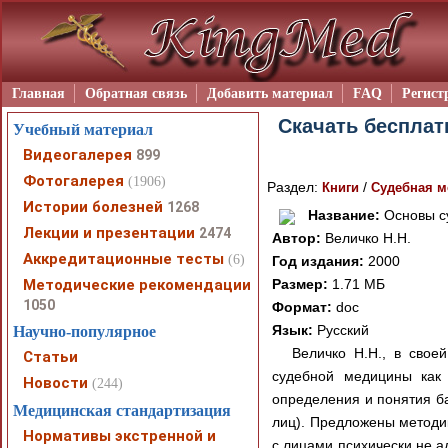
Главная
Обратная связь
Добавить материал
FAQ
Регист
Скачать бесплат
Учебный материал
Видеогалерея
899
Фотогалерея
(1906)
Раздел:
/
Книги
Судебная м
Истории болезней
1268
Название:
Основы с
Лекции и презентации
2474
Автор:
Величко Н.Н.
Аккредитационные тесты
(6)
Год издания:
2000
Методические рекомендации
Размер:
1.71 МБ
1050
Формат:
doc
Язык:
Русский
Научно-популярное
Величко Н.Н., в сво
Статьи
судебной медицины как 
Новости
(244)
определения и понятия ба
Медицинская стандартизация
лиц). Предложены методи
Нормативы экстренной и
с лицами психически не а