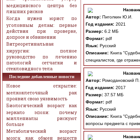
медицинского центра без
Назван
лишних рисков
Автор:
Пиголкин Ю.И.
Когда нужен юрист по
Год издания:
2021
уголовным делам: первые
действия при проверке,
Размер:
6.2 МБ
допросе и обвинении
Формат:
pdf
Витреоретинальная
Язык:
Русский
хирургия: полное
Описание:
Книга "Судебн
руководство по лечению
специалистов, где отраже
патологий сетчатки и
стекловидного тела
Назван
Последние добавленные новости
Автор:
Ромодановский П.О
Новое открытие:
Год издания:
2017
мелкоклеточный рак
Размер:
37.57 МБ
проявил свою уязвимость
Формат:
pdf
Биологический возраст как
Язык:
Русский
зеркало эпохи: почему
Описание:
Книга "Судебн
миллениалы рискуют
вопросы предмета с приве
больше
Метаболический возраст
Назван
мозга: как обмен веществ