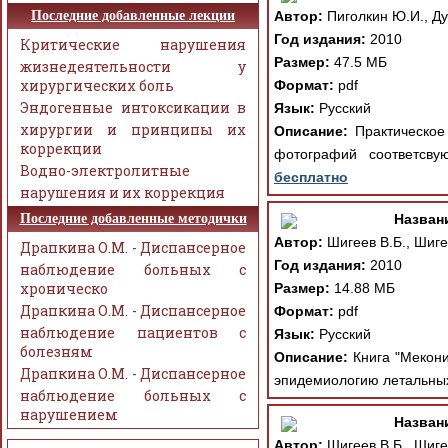
Последние добавленные лекции
Автор:
Пиголкин Ю.И., Ду
Год издания:
2010
Критические нарушения
Размер:
47.5 МБ
жизнедеятельности у
хирургических боль
Формат:
pdf
Эндогенные интоксикации в
Язык:
Русский
хирургии и принципы их
Описание:
Практическое 
коррекции
фотографий соответсву
Водно-электролитные
бесплатно
нарушения и их коррекция
Последние добавленные методички
Назван
Автор:
Шигеев В.Б., Шиге
Драпкина О.М. - Диспансерное
Год издания:
2010
наблюдение больных с
хроническо
Размер:
14.88 МБ
Драпкина О.М. - Диспансерное
Формат:
pdf
наблюдение пациентов с
Язык:
Русский
болезням
Описание:
Книга "Мекони
Драпкина О.М. - Диспансерное
эпидемиологию летальных
наблюдение больных с
нарушением
Назван
Автор:
Шигеев В.Б., Шиге