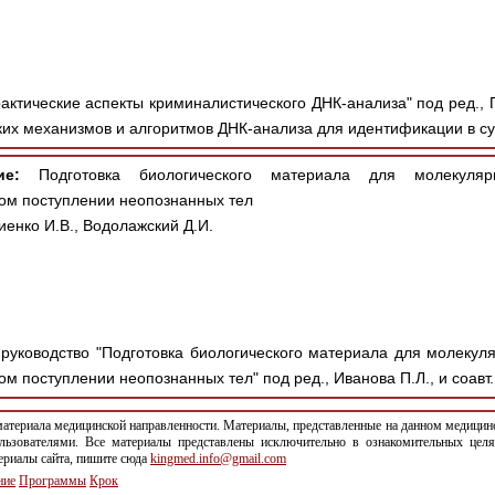
ктические аспекты криминалистического ДНК-анализа" под ред., П
ких механизмов и алгоритмов ДНК-анализа для идентификации в су
ие:
Подготовка биологического материала для молекулярно
ом поступлении неопознанных тел
иенко И.В., Водолажский Д.И.
руководство "Подготовка биологического материала для молекул
 поступлении неопознанных тел" под ред., Иванова П.Л., и соавт.,
териала медицинской направленности. Материалы, представленные на данном медицинс
льзователями. Все материалы представлены исключительно в ознакомительных целя
териалы сайта, пишите сюда
kingmed.info@gmail.com
ние
Программы
Крок