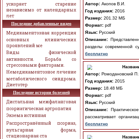
ускоряет старение
Автор:
Акопов В.И.
независимо от календарных
Год издания:
2016
лет
Размер:
201.32 МБ
Последние добавленные видео
Формат:
pdf
Медикаментозная коррекция
Язык:
Русский
основных клинических
Описание:
Представленн
проявлений ме
разделы современной с
Виды физической
бесплатно
активности. Борьба со
стрессовыми факторами.
Назван
Немедикаментозное лечение
Автор:
Ромодановский П.О
метаболического синдрома.
Год издания:
2015
Диетотер
Размер:
18.48 МБ
Последние истории болезней
Формат:
pdf
Дистальная межфаланговая
Язык:
Русский
псориатическая артропатия
Описание:
Практическое 
Экзема истинная
рассматривает организ
Распространённый псориаз,
бесплатно
вульгарная форма,
стационарная ста
Назван