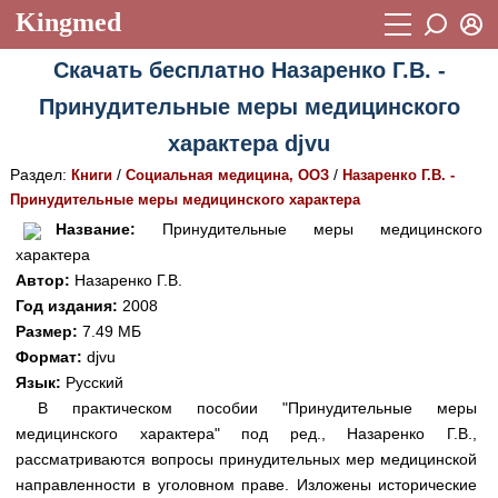
Kingmed
Вход
Скачать бесплатно Назаренко Г.В. -
Учебный материал
Логин (E-mail):
Принудительные меры медицинского
Видеогалерея
899
характера djvu
Пароль
Фотогалерея
(1906)
Раздел:
/
/
Книги
Социальная медицина, ООЗ
Назаренко Г.В. -
Принудительные меры медицинского характера
Истории болезней
1268
Восстановить пароль
Название:
Принудительные меры медицинского
Лекции и презентации
2474
Регистрация
характера
Автор:
Назаренко Г.В.
Вход
Аккредитационные тесты
(6)
Год издания:
2008
Размер:
7.49 МБ
Методические рекомендации
1050
Формат:
djvu
Научно-популярное
Язык:
Русский
В практическом пособии "Принудительные меры
Статьи
медицинского характера" под ред., Назаренко Г.В.,
рассматриваются вопросы принудительных мер медицинской
Новости
(244)
направленности в уголовном праве. Изложены исторические