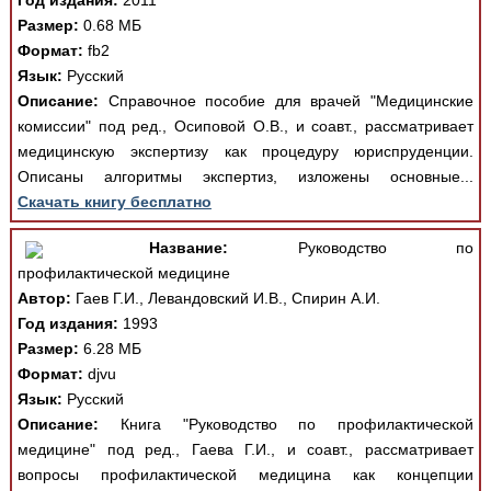
Год издания:
2011
Размер:
0.68 МБ
Формат:
fb2
Язык:
Русский
Описание:
Справочное пособие для врачей "Медицинские
комиссии" под ред., Осиповой О.В., и соавт., рассматривает
медицинскую экспертизу как процедуру юриспруденции.
Описаны алгоритмы экспертиз, изложены основные...
Скачать книгу бесплатно
Название:
Руководство по
профилактической медицине
Автор:
Гаев Г.И., Левандовский И.В., Спирин А.И.
Год издания:
1993
Размер:
6.28 МБ
Формат:
djvu
Язык:
Русский
Описание:
Книга "Руководство по профилактической
медицине" под ред., Гаева Г.И., и соавт., рассматривает
вопросы профилактической медицина как концепции