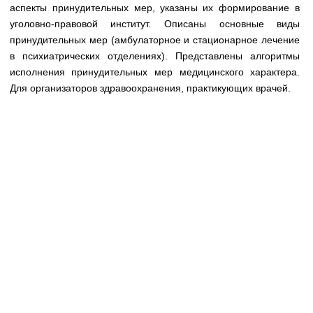
Медицинская стандартизация
аспекты принудительных мер, указаны их формирование в
уголовно-правовой институт. Описаны основные виды
Нормативы экстренной и неотложной помощи
принудительных мер (амбулаторное и стационарное лечение
в психиатрических отделениях). Представлены алгоритмы
Нормы лабораторных и инструментальных
исполнения принудительных мер медицинского характера.
исследований
Для организаторов здравоохранения, практикующих врачей.
Обратная связь
Добавить материал
FAQ