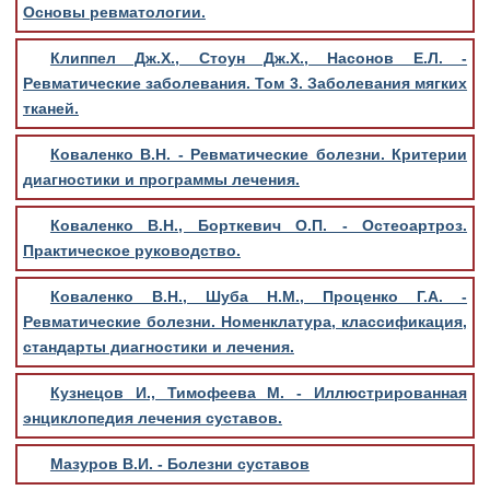
Основы ревматологии.
Клиппел Дж.Х., Стоун Дж.Х., Насонов Е.Л. -
Ревматические заболевания. Том 3. Заболевания мягких
тканей.
Коваленко В.Н. - Ревматические болезни. Критерии
диагностики и программы лечения.
Коваленко В.Н., Борткевич О.П. - Остеоартроз.
Практическое руководство.
Коваленко В.Н., Шуба Н.М., Проценко Г.А. -
Ревматические болезни. Номенклатура, классификация,
стандарты диагностики и лечения.
Кузнецов И., Тимофеева М. - Иллюстрированная
энциклопедия лечения суставов.
Мазуров В.И. - Болезни суставов