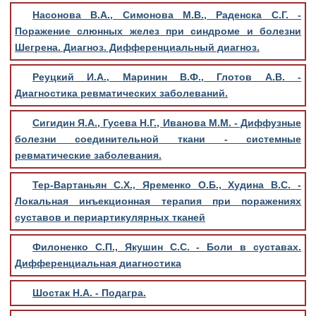
Насонова В.А., Симонова М.В., Раденска С.Г. -
Поражение слюнных желез при синдроме и болезни
Шегрена. Диагноз. Дифференциальный диагноз.
Реуцкий И.А., Маринин В.Ф., Глотов А.В. -
Диагностика ревматических заболеваний.
Сигидин Я.А., Гусева Н.Г., Иванова М.М. - Диффузные
болезни соединительной ткани - системные
ревматические заболевания.
Тер-Вартаньян С.Х., Яременко О.Б., Худина В.С. -
Локальная инъекционная терапия при поражениях
суставов и периартикулярных тканей
Филоненко С.П., Якушин С.С. - Боли в суставах.
Дифференциальная диагностика
Шостак Н.А. - Подагра.