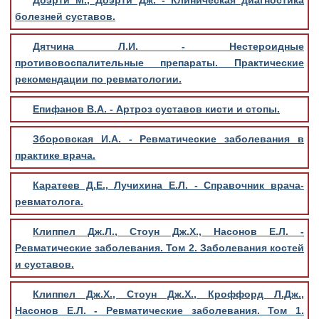
Доэрти М., Доэрти Дж. - Клиническая диагностика
болезней суставов.
Дятчина Л.И. - Нестероидные
противовоспалительные препараты. Практические
рекомендации по ревматологии.
Епифанов В.А. - Артроз суставов кисти и стопы.
Зборовская И.А. - Ревматические заболевания в
практике врача.
Каратеев Д.Е., Лучихина Е.Л. - Справочник врача-
ревматолога.
Клиппел Дж.Л., Стоун Дж.Х., Насонов Е.Л. -
Ревматические заболевания. Том 2. Заболевания костей
и суставов.
Клиппел Дж.Х., Стоун Дж.Х., Кроффорд Л.Дж.,
Насонов Е.Л. - Ревматические заболевания. Том 1.