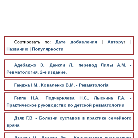
Медицинская стандартизация
Нормативы экстренной и неотложной помощи
Нормы лабораторных и инструментальных
исследований
Сортировать по:
Дате добавления
|
Автору
↑
|
Обратная связь
Названию
|
Популярности
Добавить материал
FAQ
Адебаджо Э., Данкли Л., перевод Лилы А.М. -
Ревматология. 2-е издание.
Ганджа І.М., Коваленко В.М. - Ревматологія.
Геппе Н.А., Подчерняева Н.С., Лыскина Г.А. -
Практическое руководство по детской ревматологии
Дзяк Г.В. - Болезни суставов в практике семейного
врача.